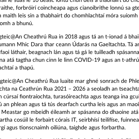
fáil le suas le 10 deasc iontu chun deis a thabhairt do c
raithe, forbróirí coincheapa agus cianoibrithe lonnú sa gt
 maith leis sin a thabhairt do chomhlachtaí móra suíomh s
íomh a bhunú.
gteic@An Cheathrú Rua in 2018 agus tá an t-ionad á bhai
ann Mhic Dara thar ceann Údarás na Gaeltachta. Tá an
faoi láthair, beagnach lán agus tá gá le tuilleadh spásanna 
na atá tagtha chun cinn le linn COVID-19 agus an t-athrú
chtaí a thapú.
t gteic@An Cheathrú Rua luaite mar ghné sonrach de Phl
hta na Ceathrún Rua 2021 – 2026 a seoladh an tseachta
h cúrsaí fiontraíochta, turasóireachta agus teanga ina gcu
ú an phlean agus tá tús dearfach curtha leis agus an mao
 Meastar go mbeidh éileamh ar spásanna do dhaoine atá 
rtha cosúil le forbairt córais IT, seirbhísí teilifíse, fuinn
irgí agus tionscnaimh oiliúna, taighde agus forbartha.