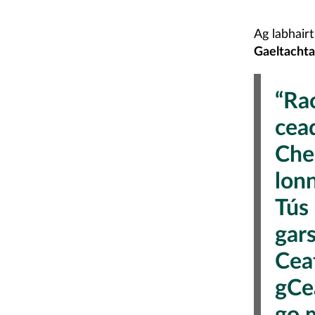
Ag labhairt
Gaeltachta
“Ra
cea
Che
lon
Tús 
gar
Ceat
gCe
go m