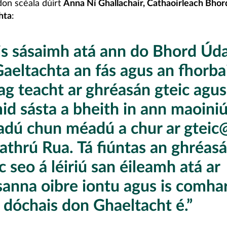
don scéala dúirt
Anna Ní Ghallachair, Cathaoirleach Bhor
hta
:
is sásaimh atá ann do Bhord Úd
aeltachta an fás agus an fhorba
ag teacht ar ghréasán gteic agus
id sásta a bheith in ann maoiniú
adú chun méadú a chur ar gtei
athrú Rua. Tá fiúntas an ghréasá
c seo á léiriú san éileamh atá ar
sanna oibre iontu agus is comha
 dóchais don Ghaeltacht é.”