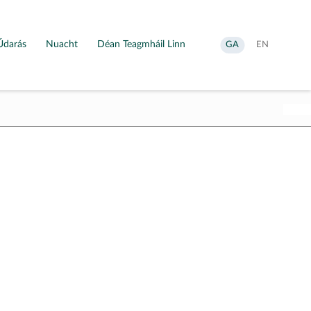
Údarás
Nuacht
Déan Teagmháil Linn
Aistrigh
Change
GA
EN
go
language
Gaeilge
to
English