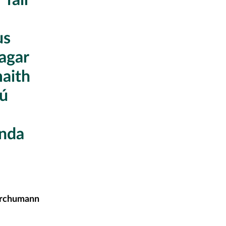
us
eagar
maith
iú
anda
archumann