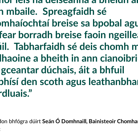
an mbaile. Spreagfaidh sé
omhaíochtaí breise sa bpobal ag
fear borradh breise faoin ngeill
úil. Tabharfaidh sé deis chomh 
haoine a bheith in ann cianoibr
gceantar dúchais, áit a bhfuil
rbhísí den scoth agus leathanbh
rdluais.”
 don bhfógra dúirt
Seán Ó Domhnaill, Bainisteoir Chomh
: