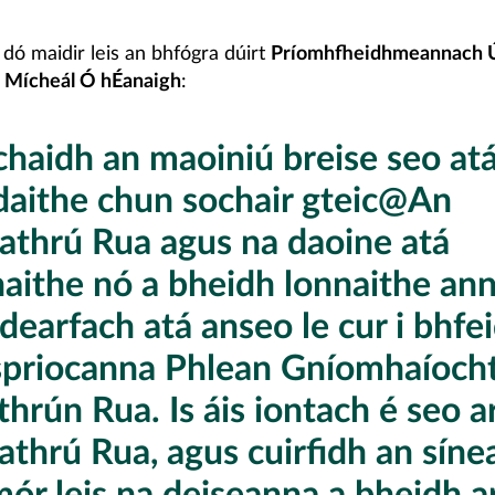
 dó maidir leis an bhfógra dúirt
Príomhfheidhmeannach Ú
 Mícheál Ó hÉanaigh
:
chaidh an maoiniú breise seo at
daithe chun sochair gteic@An
athrú Rua agus na daoine atá
naithe nó a bheidh lonnaithe an
dearfach atá anseo le cur i bhf
spriocanna Phlean Gníomhaíoch
hrún Rua. Is áis iontach é seo a
athrú Rua, agus cuirfidh an síne
ór leis na deiseanna a bheidh ar