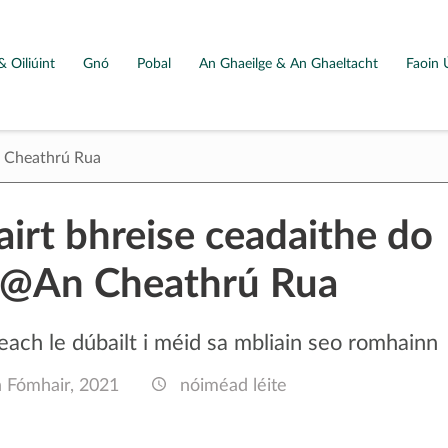
& Oiliúint
Gnó
Pobal
An Ghaeilge & An Ghaeltacht
Faoin 
n Cheathrú Rua
airt bhreise ceadaithe do
c@An Cheathrú Rua
each le dúbailt i méid sa mbliain seo romhainn
 Fómhair, 2021
nóiméad léite