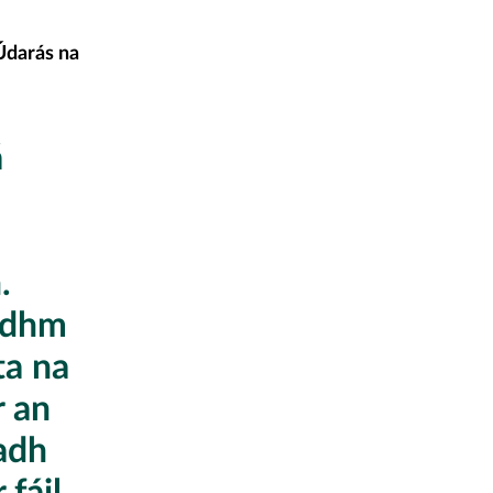
darás na
á
n.
eidhm
ta na
r an
adh
 fáil