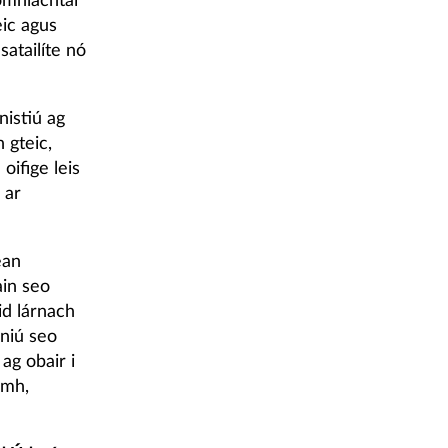
homhlachtaí
eic agus
atailíte nó
nistiú ag
 gteic,
oifige leis
 ar
ean
in seo
id lárnach
iniú seo
ag obair i
eamh,