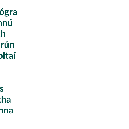
hógra
thnú
ch
hrún
ltaí
s
tha
anna