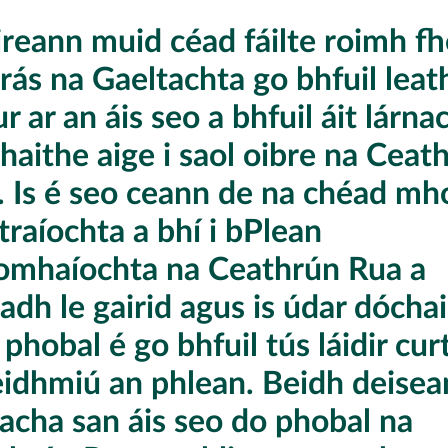
ireann muid céad fáilte roimh f
rás na Gaeltachta go bhfuil lea
ur ar an áis seo a bhfuil áit lárna
haithe aige i saol oibre na Ceat
. Is é seo ceann de na chéad mho
traíochta a bhí i bPlean
omhaíochta na Ceathrún Rua a
adh le gairid agus is údar dóchai
phobal é go bhfuil tús láidir cur
feidhmiú an phlean. Beidh deise
acha san áis seo do phobal na