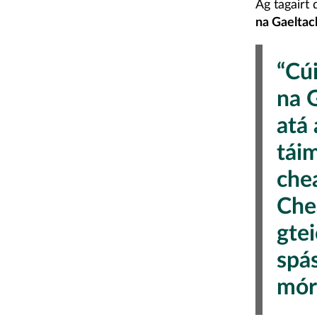
Ag tagairt 
na Gaeltac
“Cú
na G
atá 
táim
che
Che
gtei
spá
mór