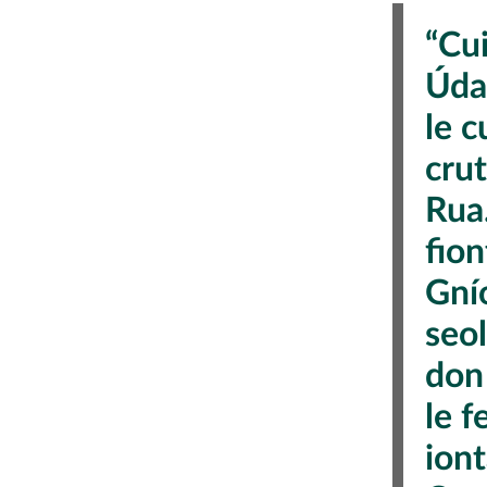
“Cu
Úda
le c
crut
Rua
fion
Gní
seol
don 
le 
iont