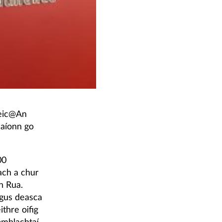
teic@An
laíonn go
00
ach a chur
ún Rua.
 agus deasca
ithre oifig