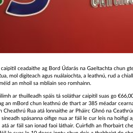
 caipitil ceadaithe ag Bord Údarás na Gaeltachta chun g
a, mol digiteach agus nuálaíochta, a leathnú, rud a chial
méid an mhoil sa mbliain seo romhainn.
limh ar thuilleadh spáis tá soláthar caipitil suas go €66,0
ag an mBord chun leathnú de thart ar 385 méadar cearn
n Cheathrú Rua atá lonnaithe ar Pháirc Ghnó na Ceathr
 síneadh spásanna oifige nua ar fáil le cur leis na hoifigí
 atá ar fáil san ionad faoi láthair. Cuirfidh an fhorbairt che