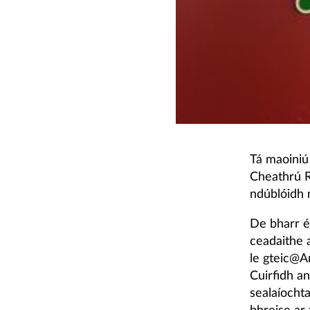
Tá maoiniú
Cheathrú Ru
ndúblóidh 
De bharr éi
ceadaithe 
le gteic@A
Cuirfidh an
sealaíochta