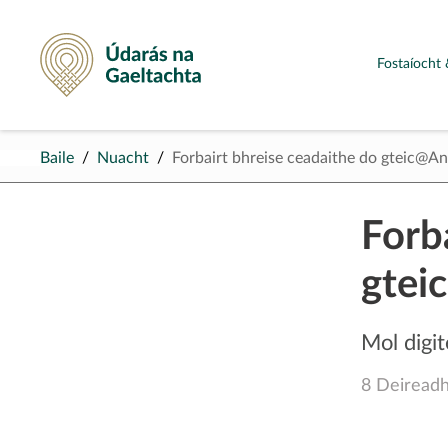
Údarás na Gaeltachta
Fostaíocht 
Baile
Nuacht
Forbairt bhreise ceadaithe do gteic@A
Forb
gtei
Mol digit
8 Deireadh