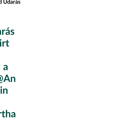
d Údarás
arás
irt
 a
c@An
in
rtha