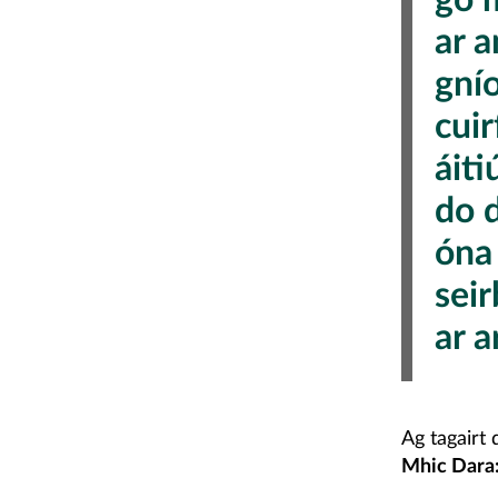
ar 
gní
cuir
áiti
do d
óna 
sei
ar a
Ag tagairt
Mhic Dara