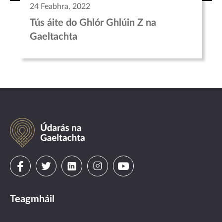
24 Feabhra, 2022
Tús áite do Ghlór Ghlúin Z na
Gaeltachta
Údarás
na
Gaeltachta
Visit
Visit
Visit
Visit
Visit
us
us
us
us
us
Teagmháil
on
on
on
on
on