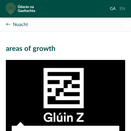
Údarás
Aistrigh
Chang
GA
EN
na
go
langu
Gaeltachta
Gaeilge
to
Nuacht
Englis
areas of growth