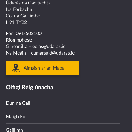
facebook
twitter
linkedin
instagram
youtube
Údarás na Gaeltachta
Na Forbacha
Co. na Gaillimhe
H91 TY22
Fón:
091-503100
Ríomhphost:
Ginearálta –
eolas@udaras.ie
Na Meáin –
cumarsaid@udaras.ie
Aimsigh ar an Mapa
Oifigí Réigiúnacha
Dún na Gall
Maigh Eo
Gaillimh