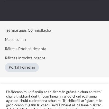
Téarmaí agus Coinníollacha
Mapa suímh
Ráiteas Príobháideachta
Ráiteas Inrochtaineacht
Portal Foireann
Úsáideann muid fianáin ar ár láithreán gréasáin chun an taithí
chuí a thabhairt duit trí cuimhneamh ar do chuid roghanna
agus do chuid cuairteanna athuaire. Trí chliceáil ar “glacaim le
gach ceann’ tugann tú cead úsáid a bhaint as na fianáin ar fad.