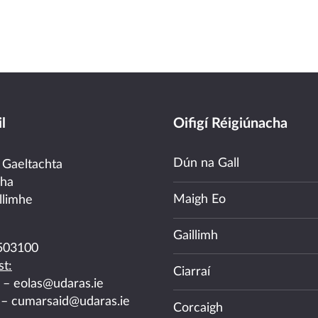
l
Oifigí Réigiúnacha
Dún na Gall
 Gaeltachta
cha
Maigh Eo
llimhe
Gaillimh
503100
t:
Ciarraí
a –
eolas@udaras.ie
 –
cumarsaid@udaras.ie
Corcaigh