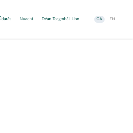
Údarás
Nuacht
Déan Teagmháil Linn
Aistrigh
Change
GA
EN
go
language
Gaeilge
to
English