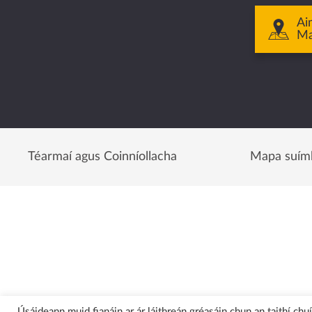
Ai
M
Téarmaí agus Coinníollacha
Mapa suím
Úsáideann muid fianáin ar ár láithreán gréasáin chun an taithí ch