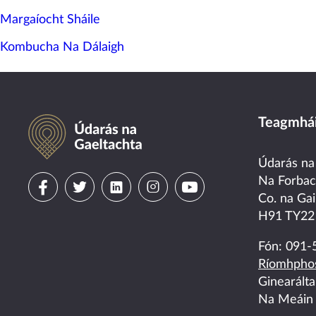
Margaíocht Sháile
Kombucha Na Dálaigh
Údarás na Gaeltachta
Teagmhái
Údarás na
Visit
Visit
Visit
Visit
Visit
Na Forba
Co. na Gai
us
us
us
us
us
H91 TY22
on
on
on
on
on
Fón:
091-
Ríomhphos
facebook
twitter
linkedin
instagram
youtube
Ginearált
Na Meáin