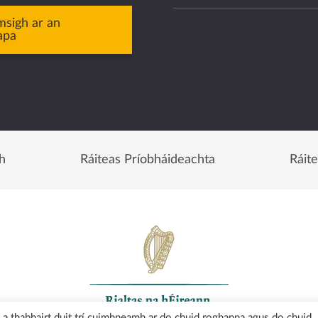
msigh ar an
apa
h
Ráiteas Príobháideachta
Ráit
uí a thabhairt duit trí cuimhneamh ar do chuid roghanna agus do chuid