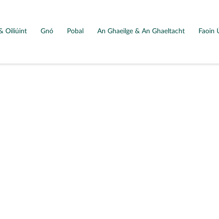
& Oiliúint
Gnó
Pobal
An Ghaeilge & An Ghaeltacht
Faoin 