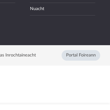
Nuacht
eas Inrochtaineacht
Portal Foireann