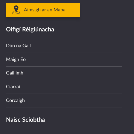
Aimsigh ar an Mapa
Oifigí Réigiúnacha
Dún na Gall
Maigh Eo
Gaillimh
Ciarraí
Corcaigh
Naisc Sciobtha