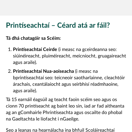
Printíseachtaí – Céard atá ar fáil?
Tá dhá chatagóir sa Scéim:
Printíseachtaí Ceirde
(i measc na gceirdeanna seo:
siúinéireacht, pluiméireacht, meicníocht, gruagaireacht
agus araile).
Printíseachtaí Nua-aoiseacha
(i measc na
bprintíseachtaí seo: teicneoir saotharlainne, cleachtóir
árachais, ceantálaíocht agus seirbhísí réadmhaoine,
agus araile).
Tá 15 earnáil éagsúil ag teacht faoin scéim seo agus os
cionn 70 printíseacht ag baint leo sin, iad ar fad aitheanta
ag an gComhairle Phrintíseachta agus oscailte do phobal
na Gaeltachta le líofacht i nGaeilge.
Seo a leanas na hearnálacha ina bhfuil Scoláireachtaí