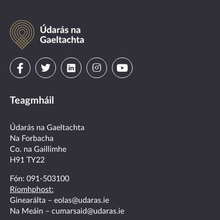
Údarás
na
Gaeltachta
Visit
Visit
Visit
Visit
Visit
us
us
us
us
us
Teagmháil
on
on
on
on
on
facebook
twitter
linkedin
instagram
youtube
Údarás na Gaeltachta
Na Forbacha
Co. na Gaillimhe
H91 TY22
Fón:
091-503100
Ríomhphost:
Ginearálta –
eolas@udaras.ie
Na Meáin –
cumarsaid@udaras.ie