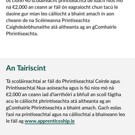
os cionn 40 scoláireacht printíseachta de luach níos mó
ná €2,000 an ceann ar fáil ón eagraíocht chun tacú le
daoine gur mian leo cáilíocht a bhaint amach in aon
cheann de na Scéimeanna Printíseachta
Caighdeánbhunaithe atá aitheanta ag an gComhairle
Phrintíseachta.
An Tairiscint
Tá scoláireachtaí ar fáil do Phrintíseachtaí Ceirde agus
Printíseachtaí Nua-aoiseacha agus is fiú níos mó ná
€2,000 an ceann iad d’iarrthóirí a bhfuil an scoil fágtha
acu le cáilíocht phrintíseachta atá aitheanta ag an
gComhairle Phrintíseachta a bhaint amach. Gach eolas
faoi na printíseachtaí agus na cáilíochtaí a bhaineann leo
le fáil ag
www.apprenticeship.ie