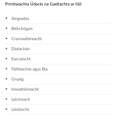
Printíseachta Údarás na Gaeltachta ar fáil:
Airgeadas
Bithchógais
Crannadóireacht
Díolachán
Earcaíocht
Fáilteachas agus Bia
Gruaig
Innealtóireacht
Leictreach
Lóistíocht