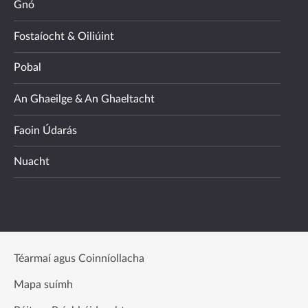
Gnó
Fostaíocht & Oiliúint
Pobal
An Ghaeilge & An Ghaeltacht
Faoin Údarás
Nuacht
Téarmaí agus Coinníollacha
Mapa suímh