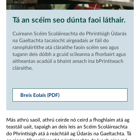
Tá an scéim seo dúnta faoi láthair.
Cuireann Scéim Scoláireachta do Phrintísigh Údarás
na Gaeltachta tacaíocht airgeadais ar fáil do
rannpháirtithe atá cláraithe faoin scéim seo agus
tugann deis dóibh a gcuid scileanna a fhorbairt agus
aitheantas acadúil a bhaint amach ina bPrintíseach
cláraithe.
Breis Eolais (PDF)
Más athrú saoil, athrú ceirde nó ceird a fhoghlaim atá ag
teastáil uait, tapaigh an deis leis an Scéim Scoláireachta
do Phrintísigh atá á reáchtáil ag Údarás na Gaeltachta. Tá