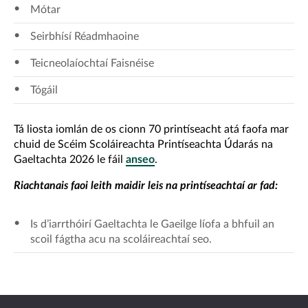
Mótar
Seirbhísí Réadmhaoine
Teicneolaíochtaí Faisnéise
Tógáil
Tá liosta iomlán de os cionn 70 printíseacht atá faofa mar
chuid de Scéim Scoláireachta Printíseachta Údarás na
Gaeltachta 2026 le fáil
anseo
.
Riachtanais faoi leith maidir leis na printíseachtaí ar fad:
Is d’iarrthóirí Gaeltachta le Gaeilge líofa a bhfuil an
scoil fágtha acu na scoláireachtaí seo.