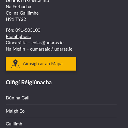
facebook
twitter
linkedin
instagram
youtube
Údarás na Gaeltachta
Na Forbacha
Co. na Gaillimhe
H91 TY22
Fón:
091-503100
Ríomhphost:
Ginearálta –
eolas@udaras.ie
Na Meáin –
cumarsaid@udaras.ie
Aimsigh ar an Mapa
Oifigí Réigiúnacha
Dún na Gall
Maigh Eo
Gaillimh