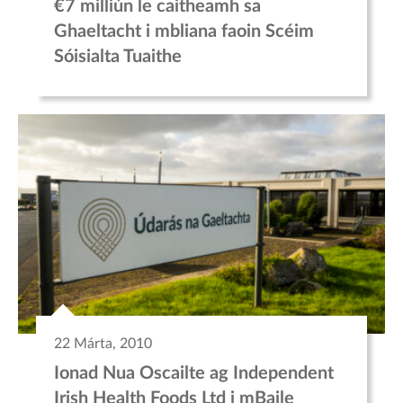
€7 milliún le caitheamh sa
Ghaeltacht i mbliana faoin Scéim
Sóisialta Tuaithe
22 Márta, 2010
Ionad Nua Oscailte ag Independent
Irish Health Foods Ltd i mBaile