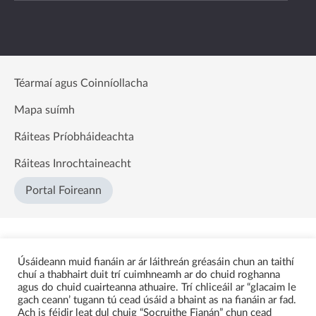
Téarmaí agus Coinníollacha
Mapa suímh
Ráiteas Príobháideachta
Ráiteas Inrochtaineacht
Portal Foireann
Úsáideann muid fianáin ar ár láithreán gréasáin chun an taithí
chuí a thabhairt duit trí cuimhneamh ar do chuid roghanna
agus do chuid cuairteanna athuaire. Trí chliceáil ar “glacaim le
gach ceann’ tugann tú cead úsáid a bhaint as na fianáin ar fad.
Ach is féidir leat dul chuig “Socruithe Fianán” chun cead