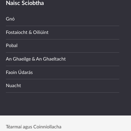
Naisc Sciobtha
Gnó
Fostaíocht & Oiliúint
Pobal
An Ghaeilge & An Ghaeltacht
Faoin Údarás
Nuacht
Téarmaí agus Coinníollacha