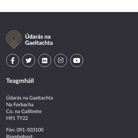
Údarás
na
Gaeltachta
Visit
Visit
Visit
Visit
Visit
us
us
us
us
us
Teagmháil
on
on
on
on
on
facebook
twitter
linkedin
instagram
youtube
Údarás na Gaeltachta
Na Forbacha
Co. na Gaillimhe
H91 TY22
Fón:
091-503100
Ríomhphost: