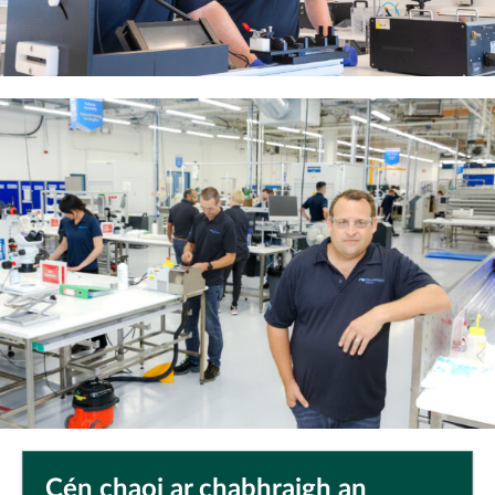
Cén chaoi ar chabhraigh an