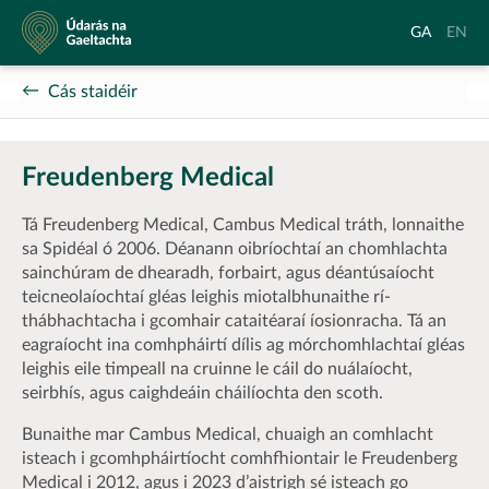
Údarás
Aistrigh
Chang
GA
EN
na
go
langu
Gaeltachta
Gaeilge
to
Cás staidéir
Englis
Freudenberg Medical
Tá Freudenberg Medical, Cambus Medical tráth, lonnaithe
sa Spidéal ó 2006. Déanann oibríochtaí an chomhlachta
sainchúram de dhearadh, forbairt, agus déantúsaíocht
teicneolaíochtaí gléas leighis miotalbhunaithe rí-
thábhachtacha i gcomhair cataitéaraí íosionracha. Tá an
eagraíocht ina comhpháirtí dílis ag mórchomhlachtaí gléas
leighis eile timpeall na cruinne le cáil do nuálaíocht,
seirbhís, agus caighdeáin cháilíochta den scoth.
Bunaithe mar Cambus Medical, chuaigh an comhlacht
isteach i gcomhpháirtíocht comhfhiontair le Freudenberg
Medical i 2012, agus i 2023 d’aistrigh sé isteach go