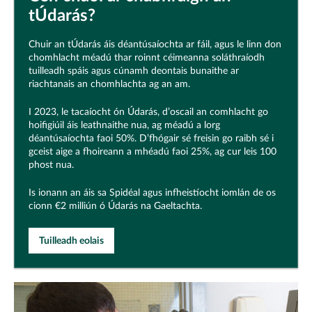
tÚdarás?
Chuir an tÚdarás áis déantúsaíochta ar fáil, agus le linn don
chomhlacht méadú thar roinnt céimeanna soláthraíodh
tuilleadh spáis agus cúnamh deontais bunaithe ar
riachtanais an chomhlachta ag an am.
I 2023, le tacaíocht ón Údarás, d’oscail an comhlacht go
hoifigiúil áis leathnaithe nua, ag méadú a lorg
déantúsaíochta faoi 50%. D’fhógair sé freisin go raibh sé i
gceist aige a fhoireann a mhéadú faoi 25%, ag cur leis 100
phost nua.
Is ionann an áis sa Spidéal agus infheistíocht iomlán de os
cionn €2 milliún ó Údarás na Gaeltachta.
Tuilleadh eolais