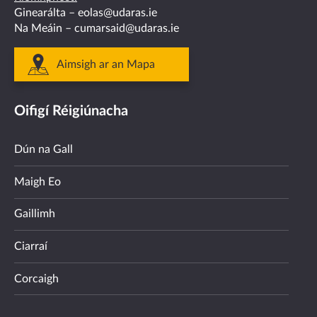
Ginearálta –
eolas@udaras.ie
Na Meáin –
cumarsaid@udaras.ie
Aimsigh ar an Mapa
Oifigí Réigiúnacha
Dún na Gall
Maigh Eo
Gaillimh
Ciarraí
Corcaigh