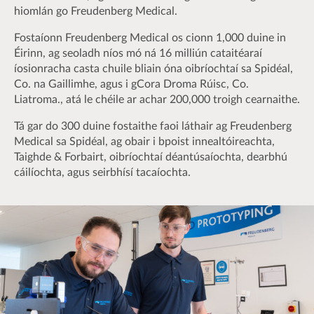
hiomlán go Freudenberg Medical.
Fostaíonn Freudenberg Medical os cionn 1,000 duine in
Éirinn, ag seoladh níos mó ná 16 milliún cataitéaraí
íosionracha casta chuile bliain óna oibríochtaí sa Spidéal,
Co. na Gaillimhe, agus i gCora Droma Rúisc, Co.
Liatroma., atá le chéile ar achar 200,000 troigh cearnaithe.
Tá gar do 300 duine fostaithe faoi láthair ag Freudenberg
Medical sa Spidéal, ag obair i bpoist innealtóireachta,
Taighde & Forbairt, oibríochtaí déantúsaíochta, dearbhú
cáilíochta, agus seirbhísí tacaíochta.