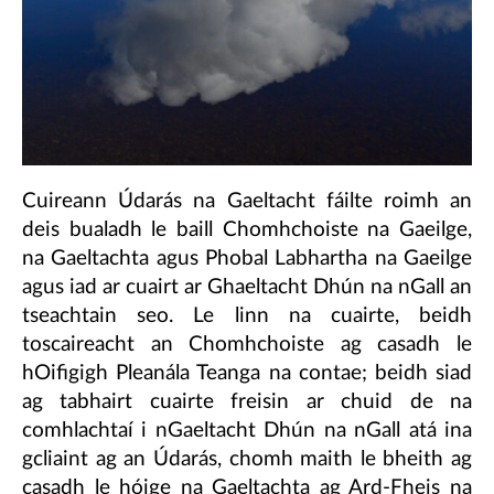
Cuireann Údarás na Gaeltacht fáilte roimh an
deis bualadh le baill Chomhchoiste na Gaeilge,
na Gaeltachta agus Phobal Labhartha na Gaeilge
agus iad ar cuairt ar Ghaeltacht Dhún na nGall an
tseachtain seo. Le linn na cuairte, beidh
toscaireacht an Chomhchoiste ag casadh le
hOifigigh Pleanála Teanga na contae; beidh siad
ag tabhairt cuairte freisin ar chuid de na
comhlachtaí i nGaeltacht Dhún na nGall atá ina
gcliaint ag an Údarás, chomh maith le bheith ag
casadh le hóige na Gaeltachta ag Ard-Fheis na