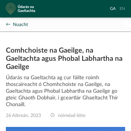
Údarás
Aistrigh
Chang
GA
EN
na
go
langu
Gaeltachta
Gaeilge
to
Nuacht
Englis
Comhchoiste na Gaeilge, na
Gaeltachta agus Phobal Labhartha na
Gaeilge
Údarás na Gaeltachta ag cur fáilte roimh
thoscaireacht ó Chomhchoiste na Gaeilge, na
Gaeltachta agus Phobal Labhartha na Gaeilge go
gteic Ghaoth Dobhair, i gceartlár Ghaeltacht Thír
Chonaill.
26 Aibreán, 2023
nóiméad léite