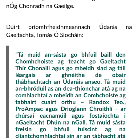
nÓg Chonradh na Gaeilge.
Dúirt príomhfheidhmeannach Údarás na
Gaeltachta, Tomás Ó Síocháin:
“Tá muid an-sásta go bhfuil baill den
Chomhchoiste ag teacht go Gaeltacht
Thír Chonaill agus go mbeidh siad ag fáil
léargais ar ghnéithe de obair
thábhachtach an Údaráis anseo. Tá muid
an-bhróduil as an dea-thionchar atá ag na
comhlachtaí a mbeidh an Comhchoiste ag
tabhairt cuairt orthu – Randox Teo.,
ProAmpac agus Drioglann Chroithlí - ar
chúrsaí eacnamúil agus fostaíochta i
nGaeltacht Dhún na nGall. Tá muid sásta
freisin go bhfuil tuiscint ag na
cliantchomhlachtaí sin ar an tábhacht atá