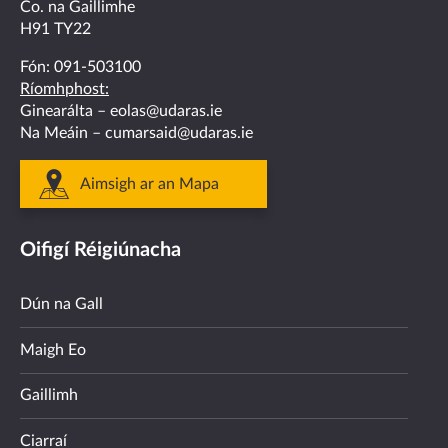
Co. na Gaillimhe
H91 TY22
Fón:
091-503100
Ríomhphost:
Ginearálta –
eolas@udaras.ie
Na Meáin –
cumarsaid@udaras.ie
Aimsigh ar an Mapa
Oifigí Réigiúnacha
Dún na Gall
Maigh Eo
Gaillimh
Ciarraí