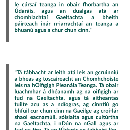
le cúrsaí teanga in obair fhorbartha an
Údaráis, agus an dualgas atá ar
chomhlachtaí Gaeltachta a bheith
páirteach inár n-iarrachtaí an teanga a
bhuanú agus a chur chun cinn.”
“Tá tábhacht ar leith atá leis an gcruinniú
a bheas ag toscaireacht an Chomhchoiste
leis na hOifigigh Pleanála Teanga. Tá obair
luachmhar á dhéanamh ag na oifigigh ar
fud na Gaeltachta, agus tá aitheantas
tuilte acu as a ndíogras, ag cinntiú go
bhfuil cur chun cinn na Gaeilge ag croí-lár
shaol eacnamúil, sóisialta agus cultúrtha
na Gaeltachta, i nDún na nGall agus ar