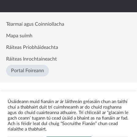
Téarmaí agus Coinníollacha
Mapa suímh
Ráiteas Príobháideachta
Ráiteas Inrochtaineacht
Portal Foireann
Úsáideann muid fianáin ar ár láithreán gréasáin chun an taithí
chuí a thabhairt duit trí cuimhneamh ar do chuid roghanna
agus do chuid cuairteanna athuaire. Trí chliceáil ar “glacaim le
gach ceann’ tugann tú cead úsáid a bhaint as na fianáin ar fad.
Ach is féidir leat dul chuig “Socruithe Fianán” chun cead
rialaithe a thabhairt.