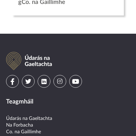
gCo. na Gaillimhe
Údarás
na
Gaeltachta
Visit
Visit
Visit
Visit
Visit
us
us
us
us
us
Teagmháil
on
on
on
on
on
facebook
twitter
linkedin
instagram
youtube
Údarás na Gaeltachta
Na Forbacha
Co. na Gaillimhe