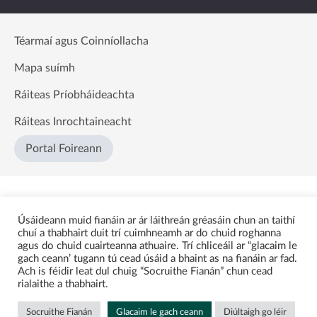
Téarmaí agus Coinníollacha
Mapa suímh
Ráiteas Príobháideachta
Ráiteas Inrochtaineacht
Portal Foireann
Úsáideann muid fianáin ar ár láithreán gréasáin chun an taithí
chuí a thabhairt duit trí cuimhneamh ar do chuid roghanna
agus do chuid cuairteanna athuaire. Trí chliceáil ar “glacaim le
gach ceann’ tugann tú cead úsáid a bhaint as na fianáin ar fad.
Ach is féidir leat dul chuig “Socruithe Fianán” chun cead
rialaithe a thabhairt.
Socruithe Fianán
Glacaim le gach ceann
Diúltaigh go léir