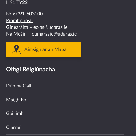
H91 TY22
Fón:
091-503100
Ríomhphost:
Ginearálta –
eolas@udaras.ie
Na Meáin –
cumarsaid@udaras.ie
Aimsigh ar an Mapa
Oifigí Réigiúnacha
Dún na Gall
Maigh Eo
Gaillimh
Ciarraí