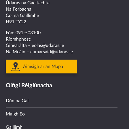
facebook
twitter
linkedin
instagram
youtube
Údarás na Gaeltachta
Na Forbacha
Co. na Gaillimhe
H91 TY22
Fón:
091-503100
Ríomhphost:
Ginearálta –
eolas@udaras.ie
Na Meáin –
cumarsaid@udaras.ie
Aimsigh ar an Mapa
Oifigí Réigiúnacha
Dún na Gall
Maigh Eo
Gaillimh