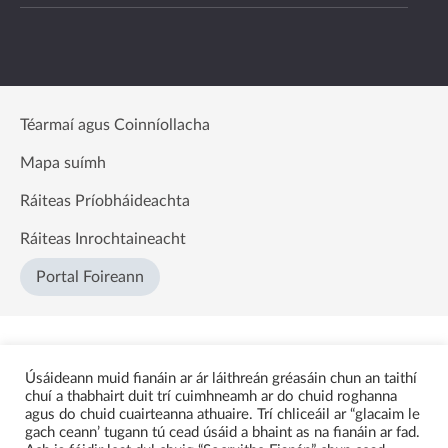
Téarmaí agus Coinníollacha
Mapa suímh
Ráiteas Príobháideachta
Ráiteas Inrochtaineacht
Portal Foireann
Úsáideann muid fianáin ar ár láithreán gréasáin chun an taithí
chuí a thabhairt duit trí cuimhneamh ar do chuid roghanna
agus do chuid cuairteanna athuaire. Trí chliceáil ar “glacaim le
gach ceann’ tugann tú cead úsáid a bhaint as na fianáin ar fad.