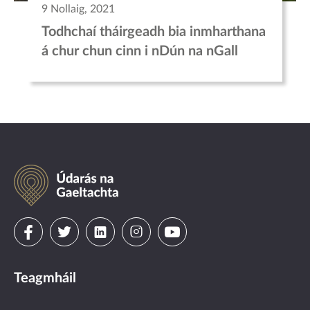
9 Nollaig, 2021
Todhchaí tháirgeadh bia inmharthana
á chur chun cinn i nDún na nGall
Údarás
na
Gaeltachta
Visit
Visit
Visit
Visit
Visit
us
us
us
us
us
Teagmháil
on
on
on
on
on