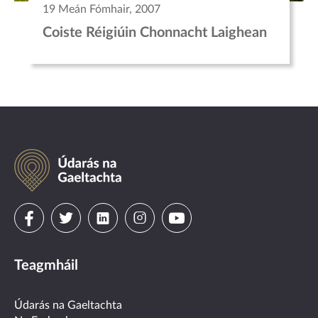
19 Meán Fómhair, 2007
Coiste Réigiúin Chonnacht Laighean
Údarás
na
Gaeltachta
Visit
Visit
Visit
Visit
Visit
us
us
us
us
us
Teagmháil
on
on
on
on
on
facebook
twitter
linkedin
instagram
youtube
Údarás na Gaeltachta