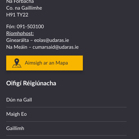
Na Forbacha
Co. na Gaillimhe
H91 TY22
Fón:
091-503100
Ríomhphost:
Ginearálta –
eolas@udaras.ie
Na Meáin –
cumarsaid@udaras.ie
Aimsigh ar an Mapa
Oifigí Réigiúnacha
Dún na Gall
Maigh Eo
Gaillimh