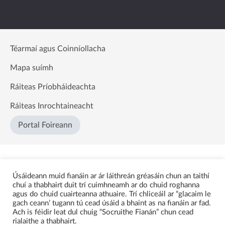
Téarmaí agus Coinníollacha
Mapa suímh
Ráiteas Príobháideachta
Ráiteas Inrochtaineacht
Portal Foireann
Úsáideann muid fianáin ar ár láithreán gréasáin chun an taithí
chuí a thabhairt duit trí cuimhneamh ar do chuid roghanna
agus do chuid cuairteanna athuaire. Trí chliceáil ar “glacaim le
gach ceann’ tugann tú cead úsáid a bhaint as na fianáin ar fad.
Ach is féidir leat dul chuig “Socruithe Fianán” chun cead
rialaithe a thabhairt.