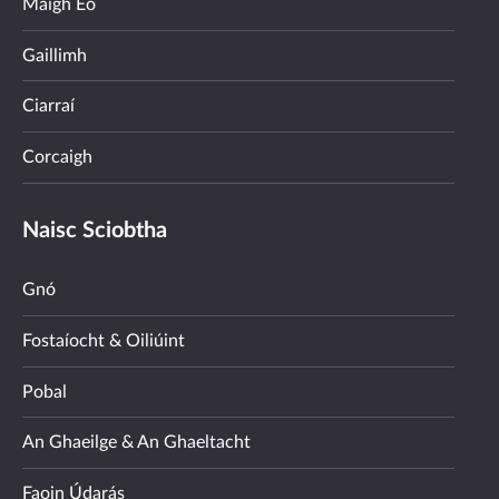
Maigh Eo
Gaillimh
Ciarraí
Corcaigh
Naisc Sciobtha
Gnó
Fostaíocht & Oiliúint
Pobal
An Ghaeilge & An Ghaeltacht
Faoin Údarás