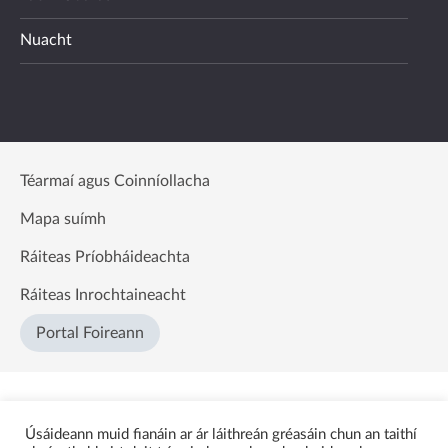
Nuacht
Téarmaí agus Coinníollacha
Mapa suímh
Ráiteas Príobháideachta
Ráiteas Inrochtaineacht
Portal Foireann
Úsáideann muid fianáin ar ár láithreán gréasáin chun an taithí