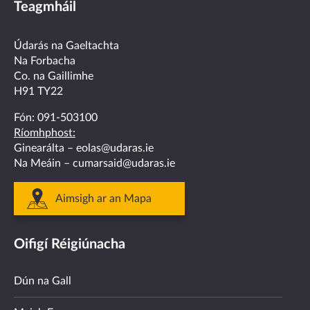
Teagmháil
on
on
on
on
on
facebook
twitter
linkedin
instagram
youtube
Údarás na Gaeltachta
Na Forbacha
Co. na Gaillimhe
H91 TY22
Fón:
091-503100
Ríomhphost:
Ginearálta –
eolas@udaras.ie
Na Meáin –
cumarsaid@udaras.ie
Aimsigh ar an Mapa
Oifigí Réigiúnacha
Dún na Gall