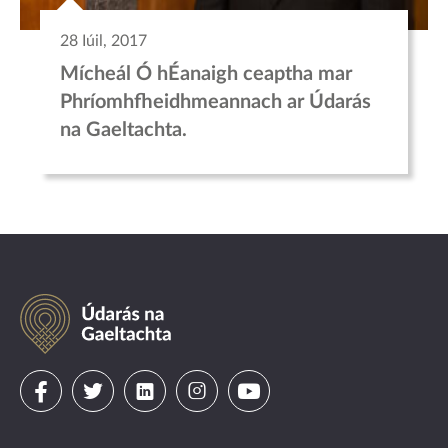
28 Iúil, 2017
Mícheál Ó hÉanaigh ceaptha mar
Phríomhfheidhmeannach ar Údarás
na Gaeltachta.
Údarás
na
Gaeltachta
Visit
Visit
Visit
Visit
Visit
us
us
us
us
us