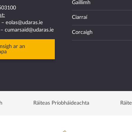
Gaillimh
503100
t:
Ciarraí
a –
eolas@udaras.ie
 –
cumarsaid@udaras.ie
Corcaigh
msigh ar an
apa
h
Ráiteas Príobháideachta
Ráit