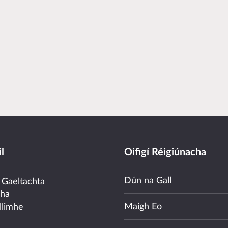
l
Oifigí Réigiúnacha
Dún na Gall
 Gaeltachta
cha
Maigh Eo
llimhe