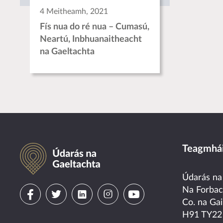
4 Meitheamh, 2021
Fís nua do ré nua – Cumasú,
Neartú, Inbhuanaitheacht
na Gaeltachta
Údarás na Gaeltachta
Teagmhái
Údarás na
Visit
Visit
Visit
Visit
Visit
Na Forba
Co. na Gai
us
us
us
us
us
H91 TY22