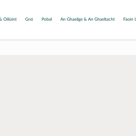
& Oiliúint
Gnó
Pobal
An Ghaeilge & An Ghaeltacht
Faoin 