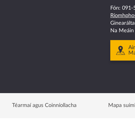
on
on
on
on
on
Fón:
091-
Ríomhphos
facebook
twitter
linkedin
instagram
youtube
Ginearált
Na Meáin
Ai
M
Téarmaí agus Coinníollacha
Mapa suím