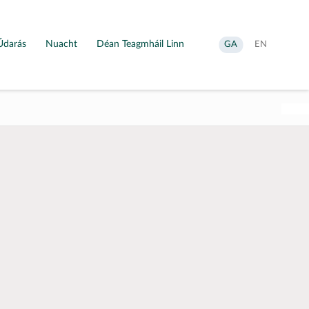
Údarás
Nuacht
Déan Teagmháil Linn
Aistrigh
Change
GA
EN
go
language
Gaeilge
to
English