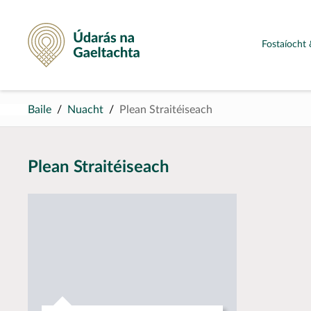
Údarás na Gaeltachta
Fostaíocht 
Baile
Nuacht
Plean Straitéiseach
Plean Straitéiseach