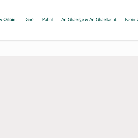
& Oiliúint
Gnó
Pobal
An Ghaeilge & An Ghaeltacht
Faoin 