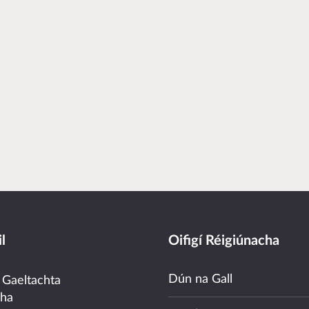
l
Oifigí Réigiúnacha
Dún na Gall
 Gaeltachta
cha