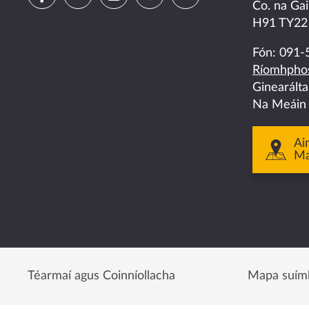
Co. na Gai
us
us
us
us
us
H91 TY22
on
on
on
on
on
Fón:
091-
Ríomhphos
facebook
twitter
linkedin
instagram
youtube
Ginearált
Na Meáin
Ai
M
Téarmaí agus Coinníollacha
Mapa suím