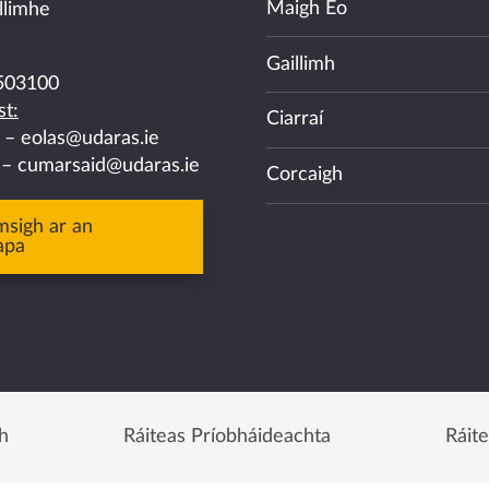
Maigh Eo
llimhe
Gaillimh
503100
t:
Ciarraí
a –
eolas@udaras.ie
 –
cumarsaid@udaras.ie
Corcaigh
msigh ar an
apa
h
Ráiteas Príobháideachta
Ráit