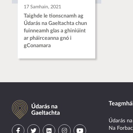
17 Samhain, 2021
Taighde le tionscnamh ag
Údarás na Gaeltachta chun
fuinneamh glas a ghiniúint
ar pháirceanna gnó i
gConamara
Údarás na Gaeltachta
Teagmhái
Údarás na
Visit
Visit
Visit
Visit
Visit
Na Forba