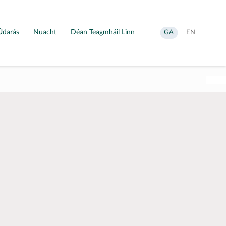
Údarás
Nuacht
Déan Teagmháil Linn
Aistrigh
Change
GA
EN
go
language
Gaeilge
to
English