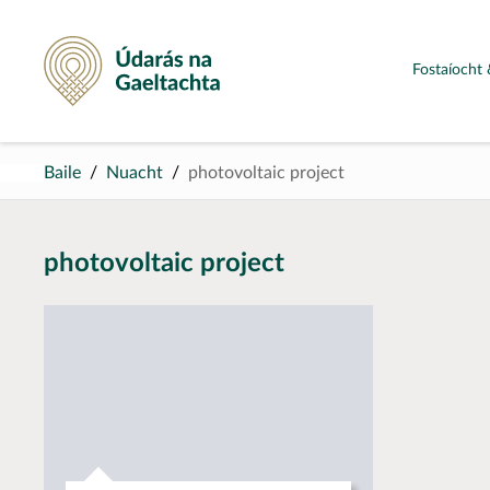
Údarás na Gaeltachta
Fostaíocht 
Baile
Nuacht
photovoltaic project
photovoltaic project