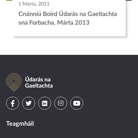
1 Márta, 2013
Cruinniú Boird Údarás na Gaeltachta
sna Forbacha, Márta 2013
Údarás
na
Gaeltachta
Visit
Visit
Visit
Visit
Visit
us
us
us
us
us
Teagmháil
on
on
on
on
on