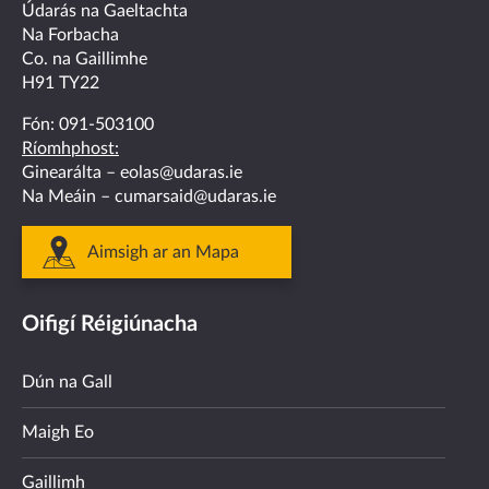
facebook
twitter
linkedin
instagram
youtube
Údarás na Gaeltachta
Na Forbacha
Co. na Gaillimhe
H91 TY22
Fón:
091-503100
Ríomhphost:
Ginearálta –
eolas@udaras.ie
Na Meáin –
cumarsaid@udaras.ie
Aimsigh ar an Mapa
Oifigí Réigiúnacha
Dún na Gall
Maigh Eo
Gaillimh