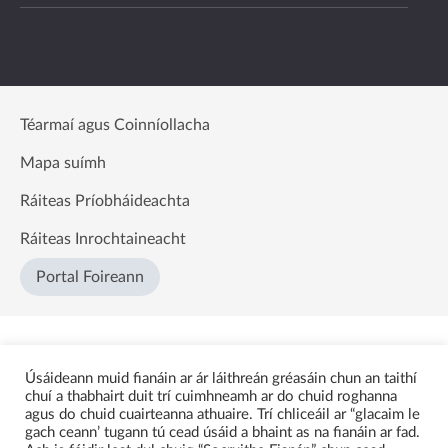
Téarmaí agus Coinníollacha
Mapa suímh
Ráiteas Príobháideachta
Ráiteas Inrochtaineacht
Portal Foireann
Úsáideann muid fianáin ar ár láithreán gréasáin chun an taithí
chuí a thabhairt duit trí cuimhneamh ar do chuid roghanna
agus do chuid cuairteanna athuaire. Trí chliceáil ar “glacaim le
gach ceann’ tugann tú cead úsáid a bhaint as na fianáin ar fad.