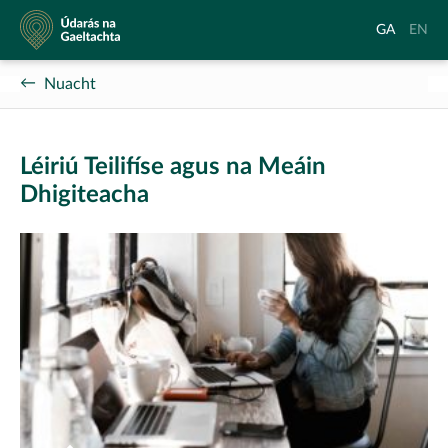
Údarás
Aistrigh
Chang
GA
EN
na
go
langu
Gaeltachta
Gaeilge
to
Nuacht
Englis
Léiriú Teilifíse agus na Meáin
Dhigiteacha