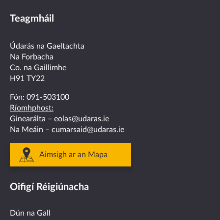
us
us
us
us
us
Teagmháil
on
on
on
on
on
facebook
twitter
linkedin
instagram
youtube
Údarás na Gaeltachta
Na Forbacha
Co. na Gaillimhe
H91 TY22
Fón:
091-503100
Ríomhphost:
Ginearálta –
eolas@udaras.ie
Na Meáin –
cumarsaid@udaras.ie
Aimsigh ar an Mapa
Oifigí Réigiúnacha
Dún na Gall