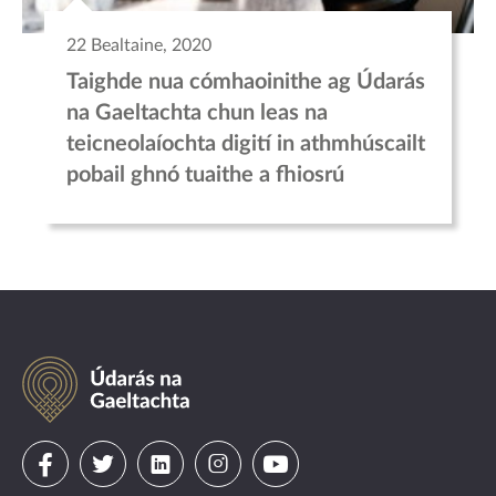
22 Bealtaine, 2020
Taighde nua cómhaoinithe ag Údarás
na Gaeltachta chun leas na
teicneolaíochta digití in athmhúscailt
pobail ghnó tuaithe a fhiosrú
Údarás
na
Gaeltachta
Visit
Visit
Visit
Visit
Visit