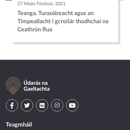
27 Meán Fómhair, 2021
Teanga, Turasóireacht agus an
Timpeallacht i gcroílár thodhchaí na
Ceathrún Rua
Údarás
na
Gaeltachta
Visit
Visit
Visit
Visit
Visit
us
us
us
us
us
Teagmháil
on
on
on
on
on