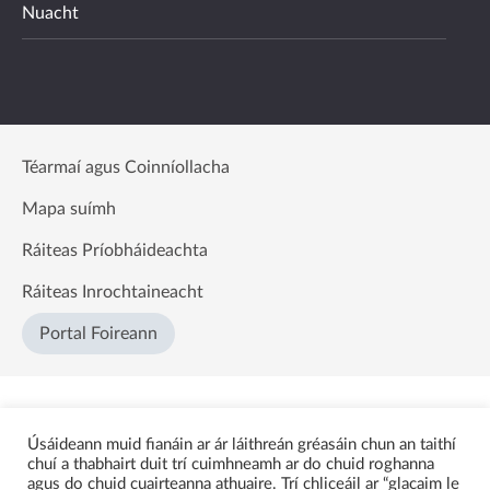
Nuacht
Téarmaí agus Coinníollacha
Mapa suímh
Ráiteas Príobháideachta
Ráiteas Inrochtaineacht
Portal Foireann
Úsáideann muid fianáin ar ár láithreán gréasáin chun an taithí
chuí a thabhairt duit trí cuimhneamh ar do chuid roghanna
agus do chuid cuairteanna athuaire. Trí chliceáil ar “glacaim le