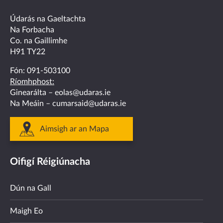
facebook
twitter
linkedin
instagram
youtube
Údarás na Gaeltachta
Na Forbacha
Co. na Gaillimhe
H91 TY22
Fón:
091-503100
Ríomhphost:
Ginearálta –
eolas@udaras.ie
Na Meáin –
cumarsaid@udaras.ie
Aimsigh ar an Mapa
Oifigí Réigiúnacha
Dún na Gall
Maigh Eo