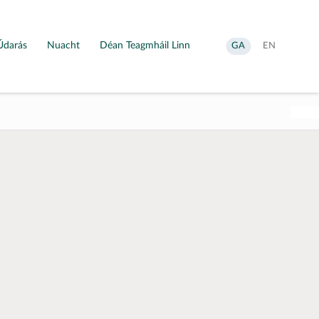
Údarás
Nuacht
Déan Teagmháil Linn
Aistrigh
Change
GA
EN
go
language
Gaeilge
to
English