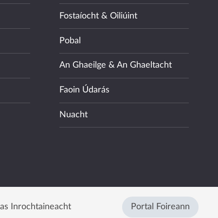
Fostaíocht & Oiliúint
Pobal
An Ghaeilge & An Ghaeltacht
Faoin Údarás
Nuacht
eas Inrochtaineacht
Portal Foireann