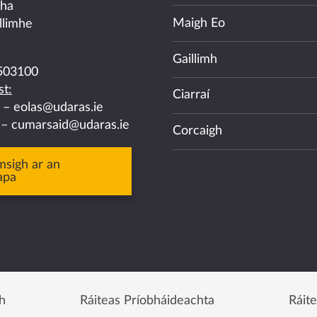
cha
Maigh Eo
llimhe
Gaillimh
503100
t:
Ciarraí
a –
eolas@udaras.ie
 –
cumarsaid@udaras.ie
Corcaigh
msigh ar an
apa
h
Ráiteas Príobháideachta
Ráit