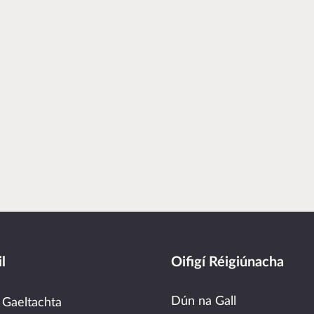
l
Oifigí Réigiúnacha
Dún na Gall
 Gaeltachta