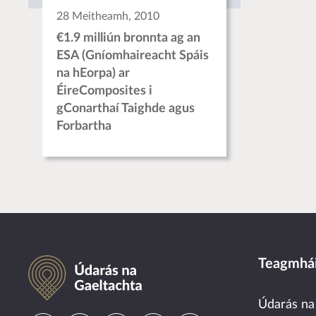
28 Meitheamh, 2010
€1.9 milliún bronnta ag an
ESA (Gníomhaireacht Spáis
na hEorpa) ar
ÉireComposites i
gConarthaí Taighde agus
Forbartha
Údarás na Gaeltachta
Teagmhái
Údarás na