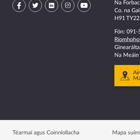
Visit
Visit
Visit
Visit
Visit
Na Forba
Co. na Gai
us
us
us
us
us
H91 TY22
on
on
on
on
on
Fón:
091-
Ríomhphos
facebook
twitter
linkedin
instagram
youtube
Ginearált
Na Meáin
Ai
M
Téarmaí agus Coinníollacha
Mapa suím