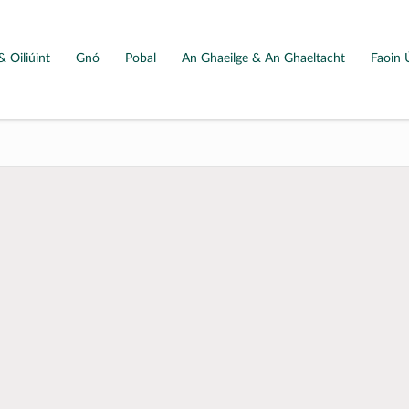
& Oiliúint
Gnó
Pobal
An Ghaeilge & An Ghaeltacht
Faoin 