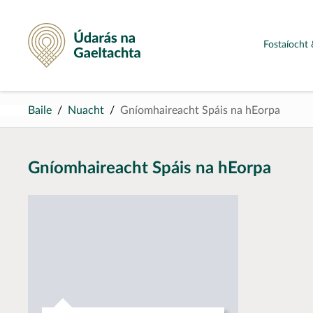
Údarás na Gaeltachta
Fostaíocht 
Baile
Nuacht
Gníomhaireacht Spáis na hEorpa
Gníomhaireacht Spáis na hEorpa