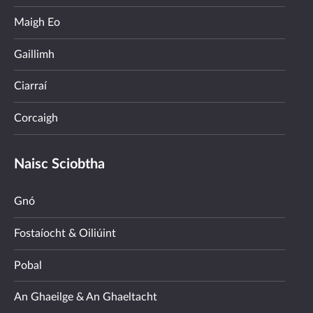
Maigh Eo
Gaillimh
Ciarraí
Corcaigh
Naisc Sciobtha
Gnó
Fostaíocht & Oiliúint
Pobal
An Ghaeilge & An Ghaeltacht