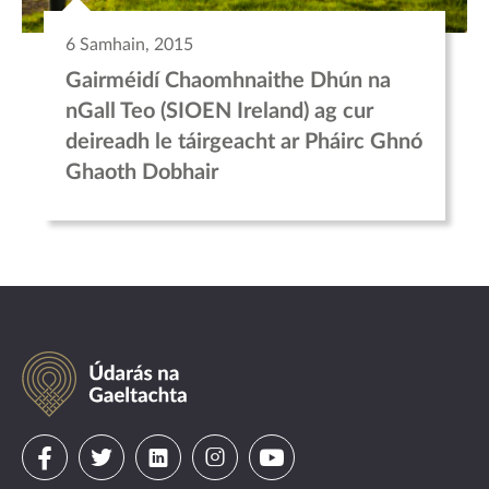
6 Samhain, 2015
Gairméidí Chaomhnaithe Dhún na
nGall Teo (SIOEN Ireland) ag cur
deireadh le táirgeacht ar Pháirc Ghnó
Ghaoth Dobhair
Údarás
na
Gaeltachta
Visit
Visit
Visit
Visit
Visit