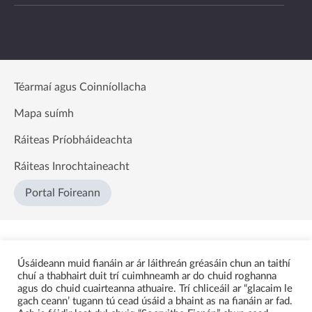
Téarmaí agus Coinníollacha
Mapa suímh
Ráiteas Príobháideachta
Ráiteas Inrochtaineacht
Portal Foireann
Úsáideann muid fianáin ar ár láithreán gréasáin chun an taithí
chuí a thabhairt duit trí cuimhneamh ar do chuid roghanna
agus do chuid cuairteanna athuaire. Trí chliceáil ar “glacaim le
gach ceann’ tugann tú cead úsáid a bhaint as na fianáin ar fad.