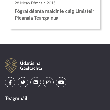
28 Meán Fómhair, 2015
Fógraí déanta maidir le cúig Limistéir
Pleanála Teanga nua
Údarás
na
Gaeltachta
Visit
Visit
Visit
Visit
Visit
us
us
us
us
us
Teagmháil
on
on
on
on
on