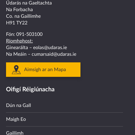
facebook
twitter
linkedin
instagram
youtube
Údarás na Gaeltachta
Na Forbacha
Co. na Gaillimhe
H91 TY22
Fón:
091-503100
Ríomhphost:
Ginearálta –
eolas@udaras.ie
Na Meáin –
cumarsaid@udaras.ie
Aimsigh ar an Mapa
Oifigí Réigiúnacha
Dún na Gall
Maigh Eo
Gaillimh