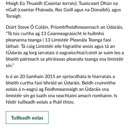
Maigh Eo Thuaidh (Ceantar Iorrais); Tuaisceart Dhún na
nGall (ceantar Fhánada, Ros Goill agus na Dúnaibh), agus
Toraigh.
Dúirt Steve Ó Cúláin, Príomhfheidhmeannach an Údaráis,
“Tá tús curtha ag 13 Ceanneagraíocht le hullmhú
pleananna teanga i 13 Limistéir Pleanála Teanga faoi
láthair. Tá cúig Limistéir eile fógraithe anois agus tá an
tÚdarás ag lorg iarratais ó eagraíochtaí/coistí ar suim leo a
bheith páirteach sa phróiseas pleanála teanga sna limistéir
sin.”
Is é an 20 Samhain 2015 an spriocdháta le hiarratais a
bheith curtha faoi bhráid an Údaráis. Beidh cruinnithe
eolais á n-eagrú ag Feidhmeannaigh an Údaráis sna
limistéir sin go luath sna seachtainí amach romhainn. Is
féidir tuilleadh eolais a fháil thíos;
Tuilleadh eolas