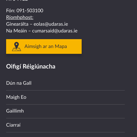
Fón:
091-503100
Ríomhphost:
Ginearálta –
eolas@udaras.ie
Na Meáin –
cumarsaid@udaras.ie
Aimsigh ar an Mapa
Oifigí Réigiúnacha
Dún na Gall
Maigh Eo
Gaillimh
Ciarraí