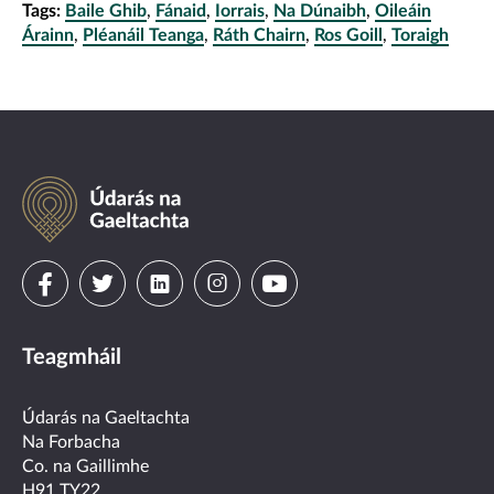
Tags:
Baile Ghib
,
Fánaid
,
Iorrais
,
Na Dúnaibh
,
Oileáin
Árainn
,
Pléanáil Teanga
,
Ráth Chairn
,
Ros Goill
,
Toraigh
Údarás
na
Gaeltachta
Visit
Visit
Visit
Visit
Visit
us
us
us
us
us
Teagmháil
on
on
on
on
on
facebook
twitter
linkedin
instagram
youtube
Údarás na Gaeltachta
Na Forbacha
Co. na Gaillimhe
H91 TY22