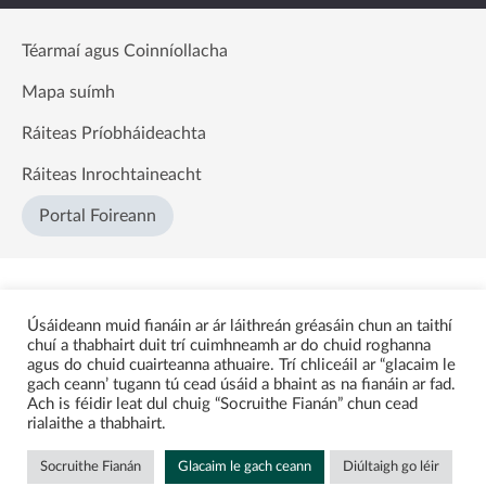
Téarmaí agus Coinníollacha
Mapa suímh
Ráiteas Príobháideachta
Ráiteas Inrochtaineacht
Portal Foireann
Úsáideann muid fianáin ar ár láithreán gréasáin chun an taithí
chuí a thabhairt duit trí cuimhneamh ar do chuid roghanna
agus do chuid cuairteanna athuaire. Trí chliceáil ar “glacaim le
gach ceann’ tugann tú cead úsáid a bhaint as na fianáin ar fad.
Ach is féidir leat dul chuig “Socruithe Fianán” chun cead
rialaithe a thabhairt.
Socruithe Fianán
Glacaim le gach ceann
Diúltaigh go léir