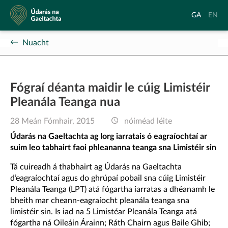
Údarás
Aistrigh
Chang
GA
EN
na
go
langu
Gaeltachta
Gaeilge
to
Nuacht
Englis
Fógraí déanta maidir le cúig Limistéir
Pleanála Teanga nua
28 Meán Fómhair, 2015
nóiméad léite
Údarás na Gaeltachta ag lorg iarratais ó eagraíochtaí ar
suim leo tabhairt faoi phleananna teanga sna Limistéir sin
Tá cuireadh á thabhairt ag Údarás na Gaeltachta
d’eagraíochtaí agus do ghrúpaí pobail sna cúig Limistéir
Pleanála Teanga (LPT) atá fógartha iarratas a dhéanamh le
bheith mar cheann-eagraíocht pleanála teanga sna
limistéir sin. Is iad na 5 Limistéar Pleanála Teanga atá
fógartha ná Oileáin Árainn; Ráth Chairn agus Baile Ghib;