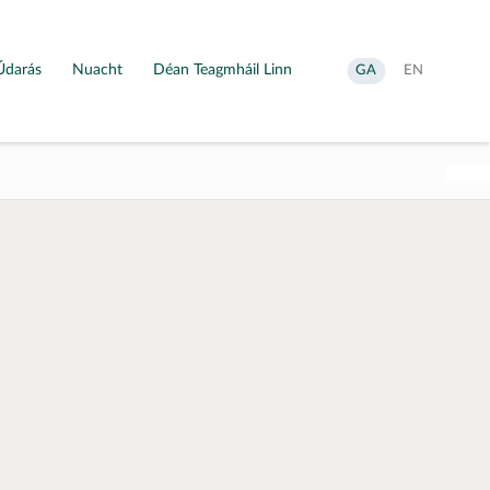
Údarás
Nuacht
Déan Teagmháil Linn
Aistrigh
Change
GA
EN
go
language
Gaeilge
to
English