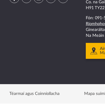
Co. na Gai
us
us
us
us
us
H91 TY22
on
on
on
on
on
Fón:
091-
Ríomhphos
facebook
twitter
linkedin
instagram
youtube
Ginearált
Na Meáin
Ai
M
Téarmaí agus Coinníollacha
Mapa suím