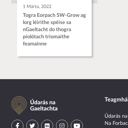
1 Márta, 2022
Togra Eorpach SW-Grow ag
lorg léirithe spéise sa
nGaeltacht do thogra
píolótach triomaithe
feamainne
Údarás na Gaeltachta
Teagmhái
Údarás na
Visit
Visit
Visit
Visit
Visit
Na Forba