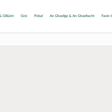
& Oiliúint
Gnó
Pobal
An Ghaeilge & An Ghaeltacht
Faoin 