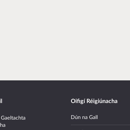
l
Oifigí Réigiúnacha
Dún na Gall
 Gaeltachta
cha