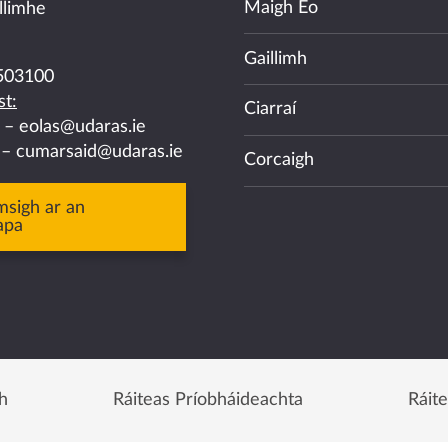
Maigh Eo
llimhe
Gaillimh
503100
t:
Ciarraí
a –
eolas@udaras.ie
 –
cumarsaid@udaras.ie
Corcaigh
msigh ar an
apa
h
Ráiteas Príobháideachta
Ráit