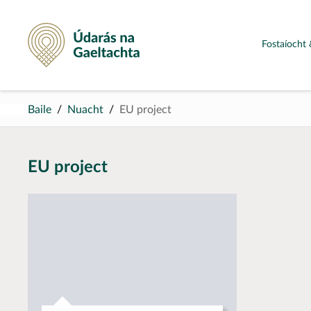
Údarás na Gaeltachta
Fostaíocht 
Baile
Nuacht
EU project
EU project