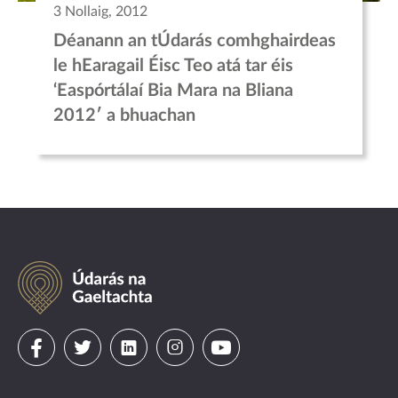
3 Nollaig, 2012
Déanann an tÚdarás comhghairdeas
le hEaragail Éisc Teo atá tar éis
‘Easpórtálaí Bia Mara na Bliana
2012′ a bhuachan
Údarás
na
Gaeltachta
Visit
Visit
Visit
Visit
Visit
us
us
us
us
us