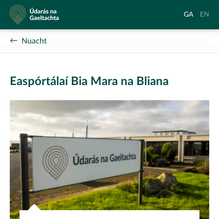
Údarás
Aistrigh
Chang
GA
EN
na
go
langu
Gaeltachta
Gaeilge
to
Nuacht
Englis
Easpórtálaí Bia Mara na Bliana