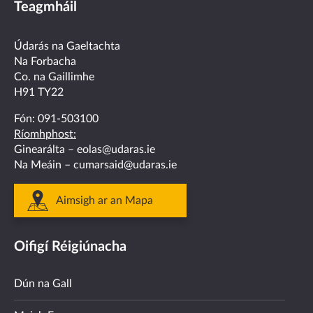
Teagmháil
on
on
on
on
on
facebook
twitter
linkedin
instagram
youtube
Údarás na Gaeltachta
Na Forbacha
Co. na Gaillimhe
H91 TY22
Fón:
091-503100
Ríomhphost:
Ginearálta –
eolas@udaras.ie
Na Meáin –
cumarsaid@udaras.ie
Aimsigh ar an Mapa
Oifigí Réigiúnacha
Dún na Gall