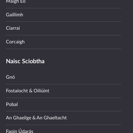
Maigh Eo
Gaillimh
Ciarraí
Corcaigh
Naisc Sciobtha
Gnó
Fostaíocht & Oiliúint
Pobal
An Ghaeilge & An Ghaeltacht
Faoin Údarás