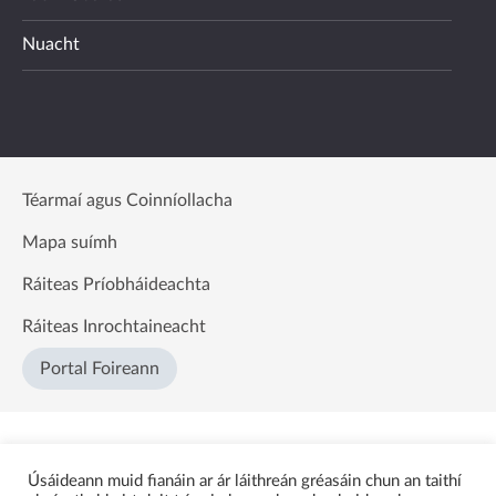
Nuacht
Téarmaí agus Coinníollacha
Mapa suímh
Ráiteas Príobháideachta
Ráiteas Inrochtaineacht
Portal Foireann
Úsáideann muid fianáin ar ár láithreán gréasáin chun an taithí