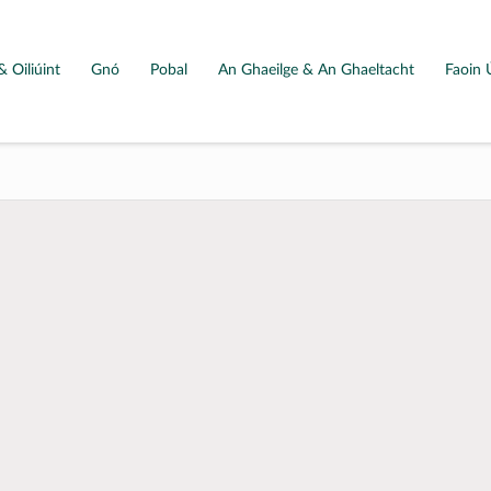
& Oiliúint
Gnó
Pobal
An Ghaeilge & An Ghaeltacht
Faoin 