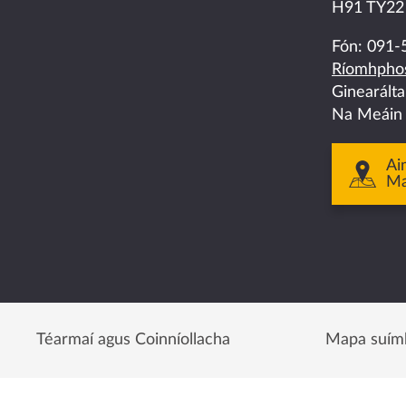
us
us
us
us
us
H91 TY22
on
on
on
on
on
Fón:
091-
Ríomhphos
facebook
twitter
linkedin
instagram
youtube
Ginearált
Na Meáin
Ai
M
Téarmaí agus Coinníollacha
Mapa suím