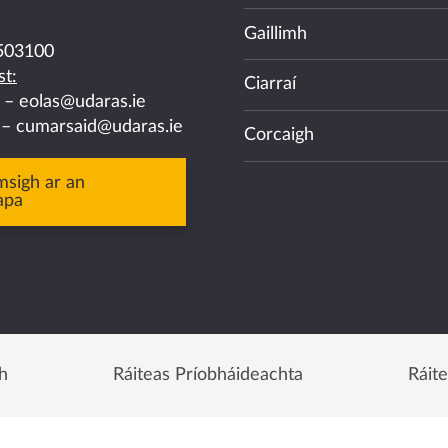
Gaillimh
503100
t:
Ciarraí
a –
eolas@udaras.ie
 –
cumarsaid@udaras.ie
Corcaigh
msigh ar an
apa
h
Ráiteas Príobháideachta
Ráit