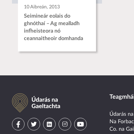
10 Aibreán, 2013
Seimineár eolais do
ghnóthaí – Ag mealladh
infheisteora nó
ceannaitheoir domhanda
Údarás na Gaeltachta
Teagmhái
Údarás na
Visit
Visit
Visit
Visit
Visit
Na Forba
Co. na Gai