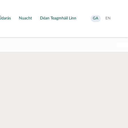
Údarás
Nuacht
Déan Teagmháil Linn
Aistrigh
Change
GA
EN
go
language
Gaeilge
to
English