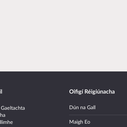
l
Oifigí Réigiúnacha
Dún na Gall
 Gaeltachta
cha
Maigh Eo
llimhe