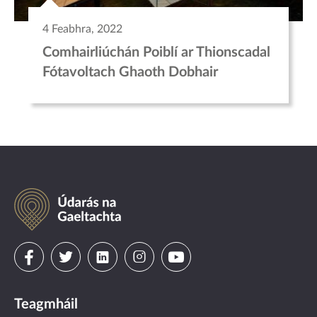
4 Feabhra, 2022
Comhairliúchán Poiblí ar Thionscadal
Fótavoltach Ghaoth Dobhair
Údarás
na
Gaeltachta
Visit
Visit
Visit
Visit
Visit
us
us
us
us
us
Teagmháil
on
on
on
on
on