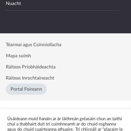
Nuacht
Téarmaí agus Coinníollacha
Mapa suímh
Ráiteas Príobháideachta
Ráiteas Inrochtaineacht
Portal Foireann
Úsáideann muid fianáin ar ár láithreán gréasáin chun an taithí
chuí a thabhairt duit trí cuimhneamh ar do chuid roghanna
agus do chuid cuairteanna athuaire. Trí chliceáil ar “glacaim le