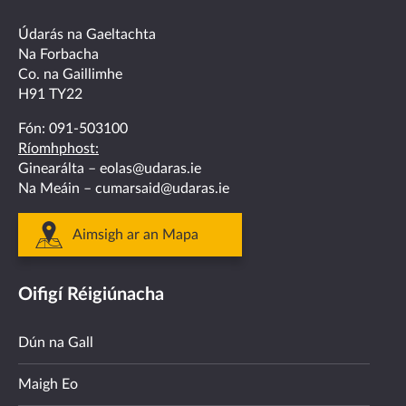
facebook
twitter
linkedin
instagram
youtube
Údarás na Gaeltachta
Na Forbacha
Co. na Gaillimhe
H91 TY22
Fón:
091-503100
Ríomhphost:
Ginearálta –
eolas@udaras.ie
Na Meáin –
cumarsaid@udaras.ie
Aimsigh ar an Mapa
Oifigí Réigiúnacha
Dún na Gall
Maigh Eo