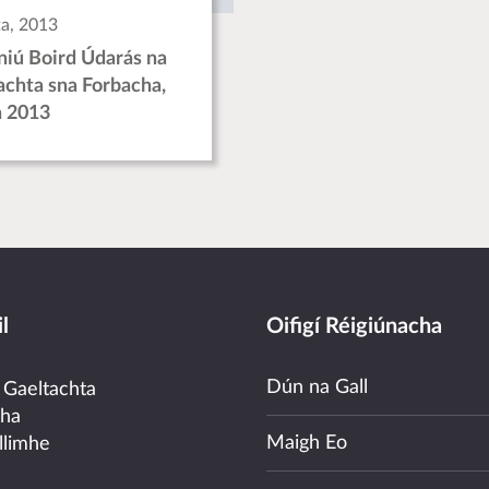
a, 2013
niú Boird Údarás na
achta sna Forbacha,
 2013
l
Oifigí Réigiúnacha
Dún na Gall
 Gaeltachta
cha
Maigh Eo
llimhe