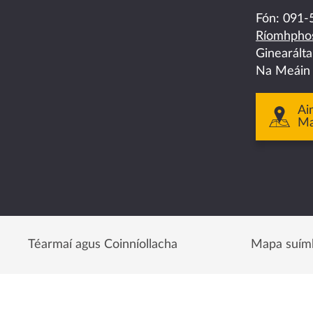
on
on
on
on
on
Fón:
091-
Ríomhphos
facebook
twitter
linkedin
instagram
youtube
Ginearált
Na Meáin
Ai
M
Téarmaí agus Coinníollacha
Mapa suím