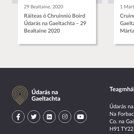
29 Bealtaine, 2020
1 Márt
Ráiteas ó Chruinniú Boird
Cruin
Údarás na Gaeltachta – 29
Gaelt
Bealtaine 2020
Márta
Údarás na Gaeltachta
Teagmhái
Údarás na
Visit
Visit
Visit
Visit
Visit
Na Forba
Co. na Gai
us
us
us
us
us
H91 TY22