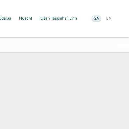
Údarás
Nuacht
Déan Teagmháil Linn
Aistrigh
Change
GA
EN
go
language
Gaeilge
to
English