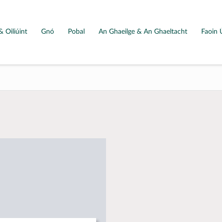
& Oiliúint
Gnó
Pobal
An Ghaeilge & An Ghaeltacht
Faoin 