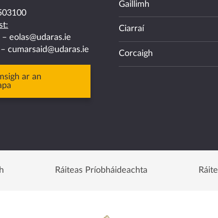
Gaillimh
503100
t:
Ciarraí
a –
eolas@udaras.ie
 –
cumarsaid@udaras.ie
Corcaigh
msigh ar an
apa
h
Ráiteas Príobháideachta
Ráit