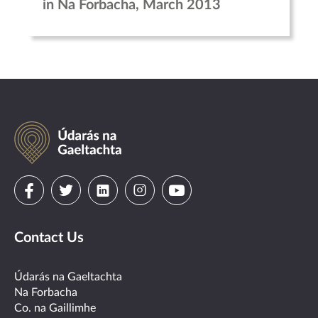
in Na Forbacha, March 2013
Údarás
na
Gaeltachta
Visit
Visit
Visit
Visit
Visit
us
us
us
us
us
Contact Us
on
on
on
on
on
facebook
twitter
linkedin
instagram
youtube
Údarás na Gaeltachta
Na Forbacha
Co. na Gaillimhe