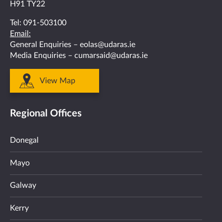
H91 TY22
Tel:
091-503100
Email:
General Enquiries –
eolas@udaras.ie
Media Enquiries –
cumarsaid@udaras.ie
View Map
Regional Offices
Donegal
Mayo
Galway
Kerry