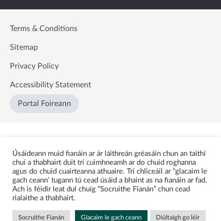
Terms & Conditions
Sitemap
Privacy Policy
Accessibility Statement
Portal Foireann
Úsáideann muid fianáin ar ár láithreán gréasáin chun an taithí
chuí a thabhairt duit trí cuimhneamh ar do chuid roghanna
agus do chuid cuairteanna athuaire. Trí chliceáil ar “glacaim le
gach ceann’ tugann tú cead úsáid a bhaint as na fianáin ar fad.
Ach is féidir leat dul chuig “Socruithe Fianán” chun cead
rialaithe a thabhairt.
Socruithe Fianán
Glacaim le gach ceann
Diúltaigh go léir