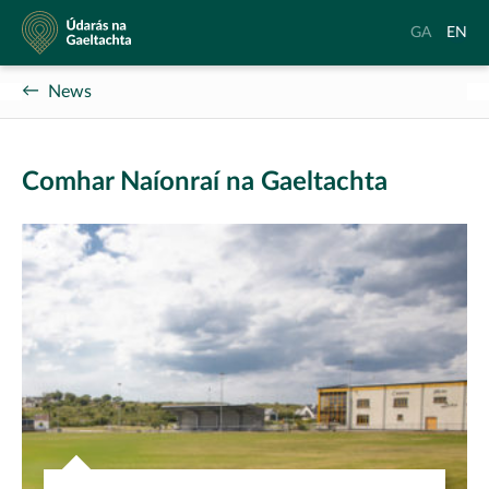
Údarás
Aistrigh
Chang
GA
EN
na
go
langu
Gaeltachta
Gaeilge
to
News
Englis
Comhar Naíonraí na Gaeltachta