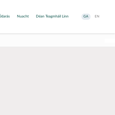
Údarás
Nuacht
Déan Teagmháil Linn
Aistrigh
Change
GA
EN
go
language
Gaeilge
to
English