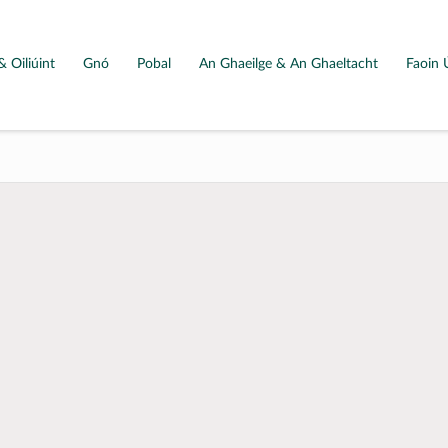
& Oiliúint
Gnó
Pobal
An Ghaeilge & An Ghaeltacht
Faoin 