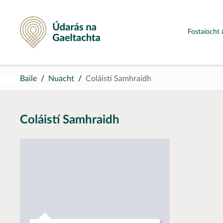
Údarás na Gaeltachta
Fostaíocht 
Baile
Nuacht
Coláistí Samhraidh
Coláistí Samhraidh