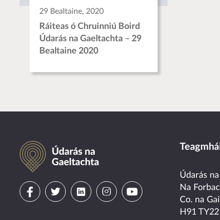
29 Bealtaine, 2020
Ráiteas ó Chruinniú Boird
Údarás na Gaeltachta – 29
Bealtaine 2020
Údarás na Gaeltachta
Teagmhái
Údarás na
Visit
Visit
Visit
Visit
Visit
Na Forba
Co. na Gai
us
us
us
us
us
H91 TY22