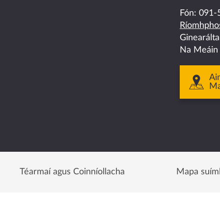
on
on
on
on
on
Fón:
091-
Ríomhphos
facebook
twitter
linkedin
instagram
youtube
Ginearált
Na Meáin
Ai
M
Téarmaí agus Coinníollacha
Mapa suím