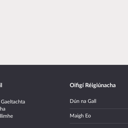
l
Oifigí Réigiúnacha
Dún na Gall
 Gaeltachta
cha
Maigh Eo
llimhe