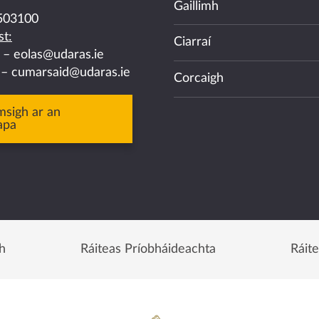
Gaillimh
503100
t:
Ciarraí
a –
eolas@udaras.ie
 –
cumarsaid@udaras.ie
Corcaigh
msigh ar an
apa
h
Ráiteas Príobháideachta
Ráit