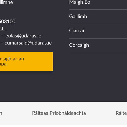
Maigh Eo
llimhe
Gaillimh
503100
t:
Ciarraí
a –
eolas@udaras.ie
 –
cumarsaid@udaras.ie
Corcaigh
msigh ar an
apa
h
Ráiteas Príobháideachta
Ráit