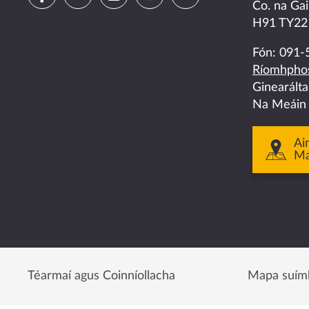
Co. na Gai
us
us
us
us
us
H91 TY22
on
on
on
on
on
Fón:
091-
Ríomhphos
facebook
twitter
linkedin
instagram
youtube
Ginearált
Na Meáin
Ai
M
Téarmaí agus Coinníollacha
Mapa suím