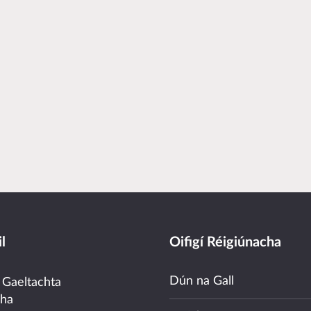
l
Oifigí Réigiúnacha
Dún na Gall
 Gaeltachta
cha