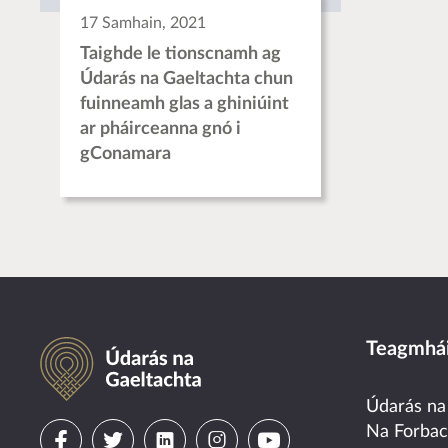
17 Samhain, 2021
Taighde le tionscnamh ag
Údarás na Gaeltachta chun
fuinneamh glas a ghiniúint
ar pháirceanna gnó i
gConamara
Údarás na Gaeltachta
Teagmhái
Údarás na
Visit
Visit
Visit
Visit
Visit
Na Forba