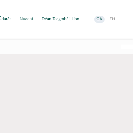
Údarás
Nuacht
Déan Teagmháil Linn
Aistrigh
Change
GA
EN
go
language
Gaeilge
to
English