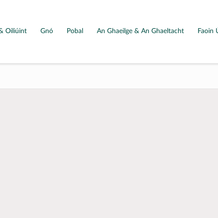
& Oiliúint
Gnó
Pobal
An Ghaeilge & An Ghaeltacht
Faoin 