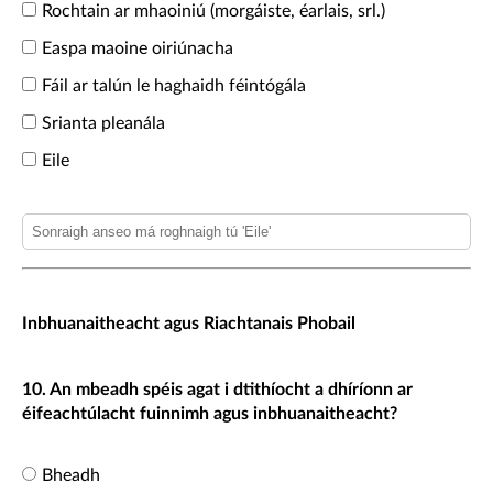
Rochtain ar mhaoiniú (morgáiste, éarlais, srl.)
Easpa maoine oiriúnacha
Fáil ar talún le haghaidh féintógála
Srianta pleanála
Eile
Inbhuanaitheacht agus Riachtanais Phobail
10. An mbeadh spéis agat i dtithíocht a dhíríonn ar
éifeachtúlacht fuinnimh agus inbhuanaitheacht?
Bheadh