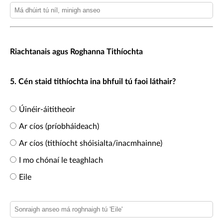
Riachtanais agus Roghanna Tithíochta
5. Cén staid tithíochta ina bhfuil tú faoi láthair?
Úinéir-áititheoir
Ar cíos (príobháideach)
Ar cíos (tithíocht shóisialta/inacmhainne)
I mo chónaí le teaghlach
Eile