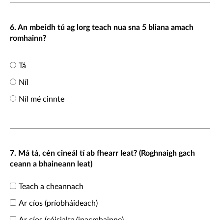
6. An mbeidh tú ag lorg teach nua sna 5 bliana amach
romhainn?
Tá
Níl
Níl mé cinnte
7. Má tá, cén cineál tí ab fhearr leat? (Roghnaigh gach
ceann a bhaineann leat)
Teach a cheannach
Ar cíos (príobháideach)