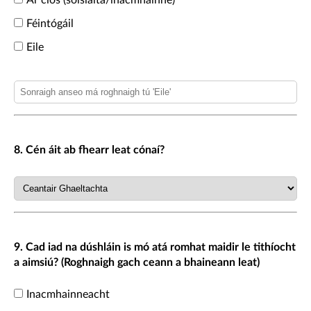
Ar cíos (sóisialta/inacmhainne)
Féintógáil
Eile
8. Cén áit ab fhearr leat cónaí?
9. Cad iad na dúshláin is mó atá romhat maidir le tithíocht
a aimsiú? (Roghnaigh gach ceann a bhaineann leat)
Inacmhainneacht