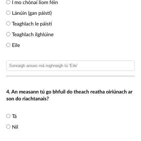
I mo chónaí liom féin
Lánúin (gan páistí)
Teaghlach le páistí
Teaghlach ilghlúine
Eile
4. An measann tú go bhfuil do theach reatha oiriúnach ar
son do riachtanais?
Tá
Níl