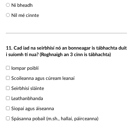
Ní bheadh
Níl mé cinnte
11. Cad iad na seirbhísí nó an bonneagar is tábhachta duit
i suíomh tí nua? (Roghnaigh an 3 cinn is tábhachta)
Iompar poiblí
Scoileanna agus cúream leanaí
Seirbhísí sláinte
Leathanbhanda
Siopaí agus áiseanna
Spásanna pobail (m.sh., hallaí, páirceanna)