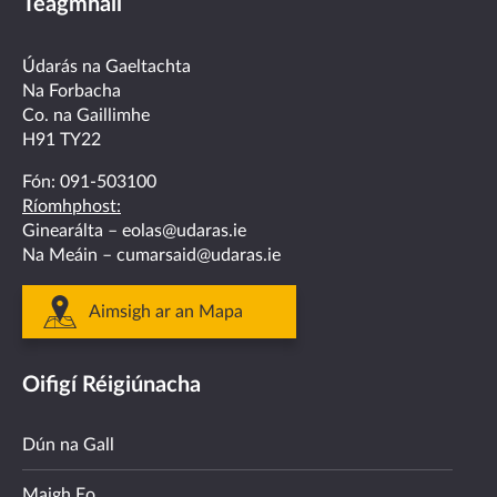
Teagmháil
on
on
on
on
on
facebook
twitter
linkedin
instagram
youtube
Údarás na Gaeltachta
Na Forbacha
Co. na Gaillimhe
H91 TY22
Fón:
091-503100
Ríomhphost:
Ginearálta –
eolas@udaras.ie
Na Meáin –
cumarsaid@udaras.ie
Aimsigh ar an Mapa
Oifigí Réigiúnacha
Dún na Gall
Maigh Eo