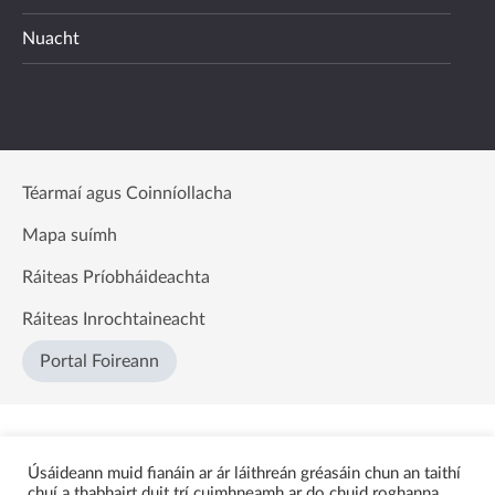
Nuacht
Téarmaí agus Coinníollacha
Mapa suímh
Ráiteas Príobháideachta
Ráiteas Inrochtaineacht
Portal Foireann
Úsáideann muid fianáin ar ár láithreán gréasáin chun an taithí
chuí a thabhairt duit trí cuimhneamh ar do chuid roghanna