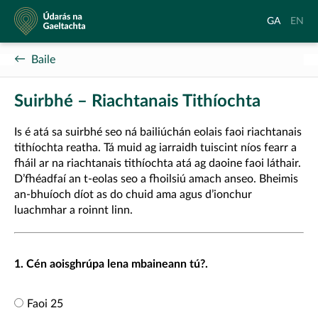
Údarás
Aistrigh
Chang
GA
EN
na
go
langu
Gaeltachta
Gaeilge
to
Baile
Englis
Suirbhé – Riachtanais Tithíochta
Is é atá sa suirbhé seo ná bailiúchán eolais faoi riachtanais
tithíochta reatha. Tá muid ag iarraidh tuiscint níos fearr a
fháil ar na riachtanais tithíochta atá ag daoine faoi láthair.
D’fhéadfaí an t-eolas seo a fhoilsiú amach anseo. Bheimis
an-bhuíoch díot as do chuid ama agus d’ionchur
luachmhar a roinnt linn.
1. Cén aoisghrúpa lena mbaineann tú?.
Faoi 25