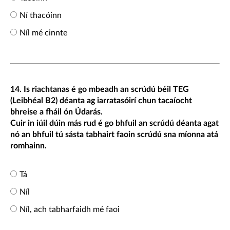
Ní thacóinn
Níl mé cinnte
14. Is riachtanas é go mbeadh an scrúdú béil TEG
(Leibhéal B2) déanta ag iarratasóirí chun tacaíocht
bhreise a fháil ón Údarás.
Cuir in iúil dúin más rud é go bhfuil an scrúdú déanta agat
nó an bhfuil tú sásta tabhairt faoin scrúdú sna míonna atá
romhainn.
Tá
Níl
Níl, ach tabharfaidh mé faoi