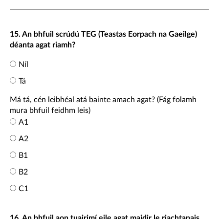
15. An bhfuil scrúdú TEG (Teastas Eorpach na Gaeilge)
déanta agat riamh?
Níl
Tá
Má tá, cén leibhéal atá bainte amach agat? (Fág folamh
mura bhfuil feidhm leis)
A1
A2
B1
B2
C1
16. An bhfuil aon tuairimí eile agat maidir le riachtanais