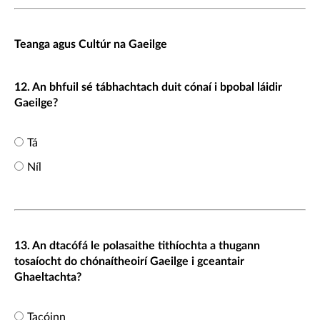
Teanga agus Cultúr na Gaeilge
12. An bhfuil sé tábhachtach duit cónaí i bpobal láidir
Gaeilge?
Tá
Níl
13. An dtacófá le polasaithe tithíochta a thugann
tosaíocht do chónaítheoirí Gaeilge i gceantair
Ghaeltachta?
Tacóinn