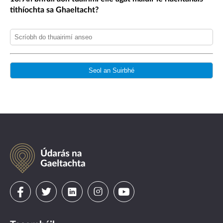
tithíochta sa Ghaeltacht?
Údarás
na
Gaeltachta
Visit
Visit
Visit
Visit
Visit
us
us
us
us
us