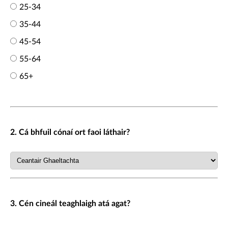
25-34
35-44
45-54
55-64
65+
2. Cá bhfuil cónaí ort faoi láthair?
3. Cén cineál teaghlaigh atá agat?