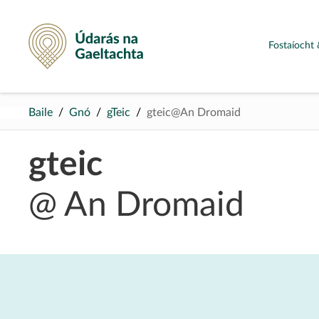
Údarás na Gaeltachta
Fostaíocht 
Baile
Gnó
gTeic
gteic@An Dromaid
gteic
@ An Dromaid