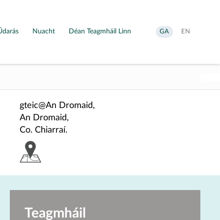
Údarás
Nuacht
Déan Teagmháil Linn
Aistrigh
Change
GA
EN
go
language
Gaeilge
to
English
gteic@An Dromaid,
An Dromaid,
Co. Chiarraí.
Teagmháil