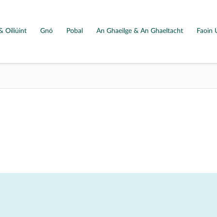
& Oiliúint
Gnó
Pobal
An Ghaeilge & An Ghaeltacht
Faoin 
Map