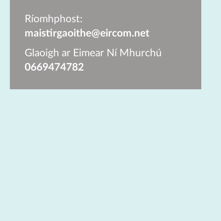
Ríomhphost:
maistirgaoithe@eircom.net
Glaoigh ar
Eimear Ní Mhurchú
0669474782