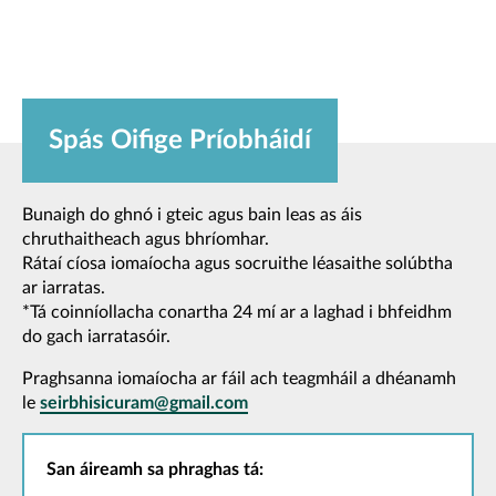
Spás Oifige Príobháidí
Bunaigh do ghnó i gteic agus bain leas as áis
chruthaitheach agus bhríomhar.
Rátaí cíosa iomaíocha agus socruithe léasaithe solúbtha
ar iarratas.
*Tá coinníollacha conartha 24 mí ar a laghad i bhfeidhm
do gach iarratasóir.
Praghsanna iomaíocha ar fáil ach teagmháil a dhéanamh
le
seirbhisicuram@gmail.com
San áireamh sa phraghas tá: