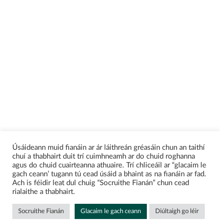
Úsáideann muid fianáin ar ár láithreán gréasáin chun an taithí
chuí a thabhairt duit trí cuimhneamh ar do chuid roghanna
agus do chuid cuairteanna athuaire. Trí chliceáil ar “glacaim le
gach ceann’ tugann tú cead úsáid a bhaint as na fianáin ar fad.
Ach is féidir leat dul chuig “Socruithe Fianán” chun cead
rialaithe a thabhairt.
Socruithe Fianán
Glacaim le gach ceann
Diúltaigh go léir
Teagmháil