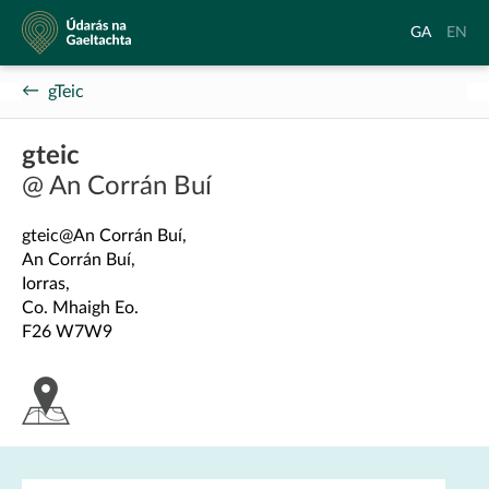
Údarás
Aistrigh
Chang
GA
EN
na
go
langu
Gaeltachta
Gaeilge
to
gTeic
Englis
gteic
@ An Corrán Buí
gteic@An Corrán Buí,
An Corrán Buí,
Iorras,
Co. Mhaigh Eo.
F26 W7W9