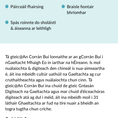
Páirceáil fhairsing
Braisle fiontair
bhríomhar
Spás roinnte do sholáistí
& áiseanna ar leithligh
Tá gteic@An Corrán Buí lonnaithe ar an gCorrán Buí i
nGaeltacht Mhaigh Eo in iarthar na hÉireann. Is mol
nuálaíochta & digiteach den chineál is nua-aimseartha
é, áit ina mbeidh cultúr uathúil na Gaeltachta ag cur
cruthaitheachta agus nuálaíochta chun cinn. Tá
gteic@An Corrán Buí ina chuid de gteic Gréasán
Digiteach na Gaeltachta agus mar chuid d’éiceachóras
digiteach atá ag dul i méid, áit ina mbeidh moil i 31
láthair Ghaeltachta ar fud na tíre nuair a bheidh an
togra tugtha chun críche.