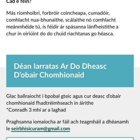
Cad é féin?
Más ríomhoibrí, forbróir coincheapa, cumadóir,
comhlacht nua-bhunaithe, scálaithe nó comhlacht
meánmhéide tú, is féidir ár spásanna lánfheistithe a
chur in oiriúint do do chuid riachtanas go héasca.
Déan Iarratas Ar Do Dheasc
D’obair Chomhionaid
Glac ballraíocht i bpobal gteic agus cur deasc d’obair
chomhionaid fhadtréimhseach in áirithe
*Conradh 3 mhí ar a laghad
Praghsanna iomaíocha ar fáil ach teagmháil a dhéanamh
le
seirbhisicuram@gmail.com