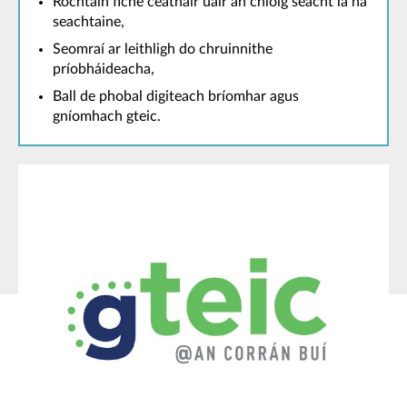
Rochtain fiche ceathair uair an chloig seacht lá na
seachtaine,
Seomraí ar leithligh do chruinnithe
príobháideacha,
Ball de phobal digiteach bríomhar agus
gníomhach gteic.