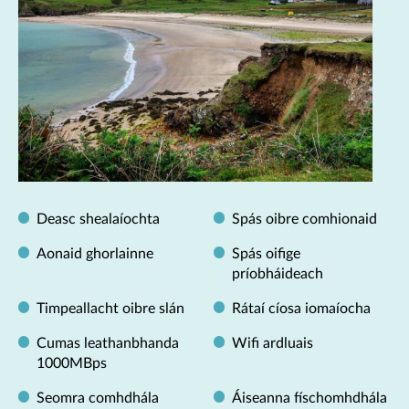
Deasc shealaíochta
Spás oibre comhionaid
Aonaid ghorlainne
Spás oifige
príobháideach
Timpeallacht oibre slán
Rátaí cíosa iomaíocha
Cumas leathanbhanda
Wifi ardluais
1000MBps
Seomra comhdhála
Áiseanna físchomhdhála