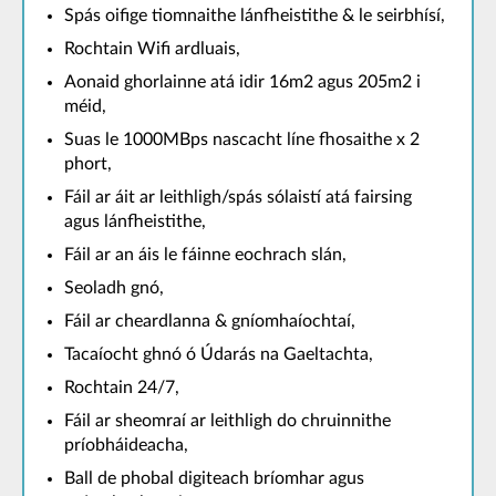
Spás oifige tiomnaithe lánfheistithe & le seirbhísí,
Rochtain Wifi ardluais,
Aonaid ghorlainne atá idir 16m2 agus 205m2 i
méid,
Suas le 1000MBps nascacht líne fhosaithe x 2
phort,
Fáil ar áit ar leithligh/spás sólaistí atá fairsing
agus lánfheistithe,
Fáil ar an áis le fáinne eochrach slán,
Seoladh gnó,
Fáil ar cheardlanna & gníomhaíochtaí,
Tacaíocht ghnó ó Údarás na Gaeltachta,
Rochtain 24/7,
Fáil ar sheomraí ar leithligh do chruinnithe
príobháideacha,
Ball de phobal digiteach bríomhar agus