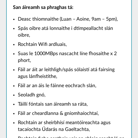
San áireamh sa phraghas tá:
Deasc thiomnaithe (Luan – Aoine, 9am – 5pm),
Spás oibre atá lonnaithe i dtimpeallacht slán
oibre,
Rochtain Wifi ardluais,
Suas le 1000MBps nascacht líne fhosaithe x 2
phort,
Fáil ar áit ar leithligh/spás sólaistí atá fairsing
agus lánfheistithe,
Fáil ar an áis le fáinne eochrach slán,
Seoladh gnó,
Táillí fóntais san áireamh sa ráta,
Fáil ar cheardlanna & gníomhaíochtaí,
Rochtain ar sheirbhísí meantóireachta agus
tacaíochta Údarás na Gaeltachta,