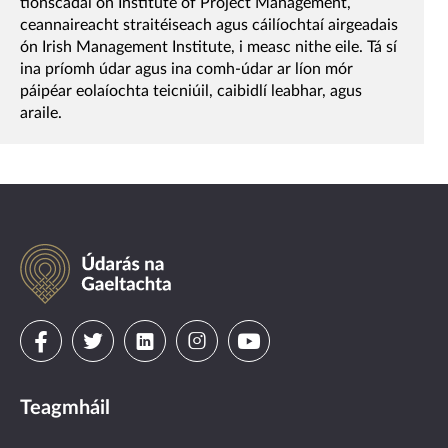
tionscadal ón Institute of Project Management,
ceannaireacht straitéiseach agus cáilíochtaí airgeadais
ón Irish Management Institute, i measc nithe eile. Tá sí
ina príomh údar agus ina comh-údar ar líon mór
páipéar eolaíochta teicniúil, caibidlí leabhar, agus
araile.
Údarás
na
Gaeltachta
Visit
Visit
Visit
Visit
Visit
us
us
us
us
us
Teagmháil
on
on
on
on
on