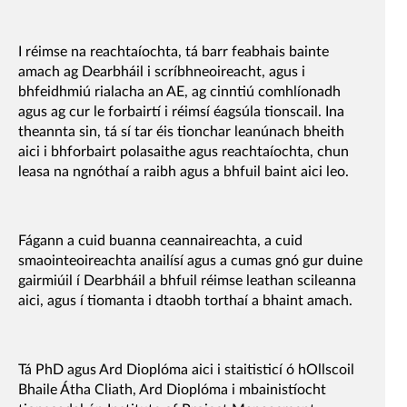
I réimse na reachtaíochta, tá barr feabhais bainte
amach ag Dearbháil i scríbhneoireacht, agus i
bhfeidhmiú rialacha an AE, ag cinntiú comhlíonadh
agus ag cur le forbairtí i réimsí éagsúla tionscail. Ina
theannta sin, tá sí tar éis tionchar leanúnach bheith
aici i bhforbairt polasaithe agus reachtaíochta, chun
leasa na ngnóthaí a raibh agus a bhfuil baint aici leo.
Fágann a cuid buanna ceannaireachta, a cuid
smaointeoireachta anailísí agus a cumas gnó gur duine
gairmiúil í Dearbháil a bhfuil réimse leathan scileanna
aici, agus í tiomanta i dtaobh torthaí a bhaint amach.
Tá PhD agus Ard Dioplóma ​​aici i staitisticí ó hOllscoil
Bhaile Átha Cliath, Ard Dioplóma i mbainistíocht