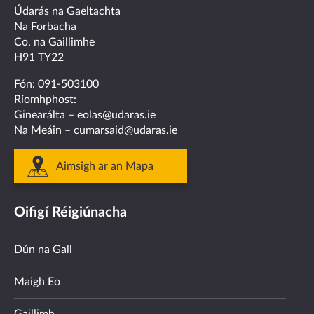
facebook
twitter
linkedin
instagram
youtube
Údarás na Gaeltachta
Na Forbacha
Co. na Gaillimhe
H91 TY22
Fón:
091-503100
Ríomhphost:
Ginearálta –
eolas@udaras.ie
Na Meáin –
cumarsaid@udaras.ie
Aimsigh ar an Mapa
Oifigí Réigiúnacha
Dún na Gall
Maigh Eo
Gaillimh