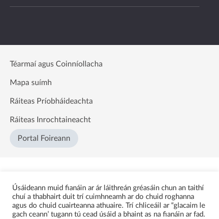
Téarmaí agus Coinníollacha
Mapa suímh
Ráiteas Príobháideachta
Ráiteas Inrochtaineacht
Portal Foireann
Úsáideann muid fianáin ar ár láithreán gréasáin chun an taithí
chuí a thabhairt duit trí cuimhneamh ar do chuid roghanna
agus do chuid cuairteanna athuaire. Trí chliceáil ar “glacaim le
gach ceann’ tugann tú cead úsáid a bhaint as na fianáin ar fad.