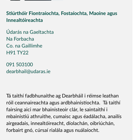
Stiúrthóir Fiontraíochta, Fostaíochta, Maoine agus
Innealtóireachta
Údarás na Gaeltachta
Na Forbacha
Co. na Gaillimhe
H91 TY22
091 503100
dearbhail@udaras.ie
Tá taithí fadbhunaithe ag Dearbháil i réimse leathan
róil ceannaireachta agus ardbhainistíochta. Tá taithí
fairsing aici mar bhainisteoir clár, le saintaithí i
mbainistiú athruithe, cumaisc agus éadálacha, anailís
airgeadais, innealtóireacht, díolachán, oibriúchán,
forbairt gnó, cúrsaí rialála agus nuálaíocht.