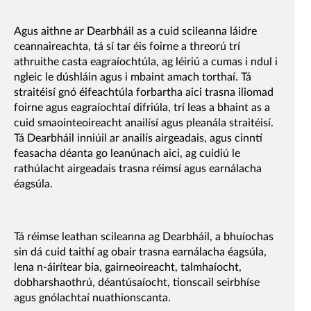
Agus aithne ar Dearbháil as a cuid scileanna láidre
ceannaireachta, tá sí tar éis foirne a threorú trí
athruithe casta eagraíochtúla, ag léiriú a cumas i ndul i
ngleic le dúshláin agus i mbaint amach torthaí. Tá
straitéisí gnó éifeachtúla forbartha aici trasna iliomad
foirne agus eagraíochtaí difriúla, trí leas a bhaint as a
cuid smaointeoireacht anailísí agus pleanála straitéisí.
Tá Dearbháil inniúil ar anailís airgeadais, agus cinntí
feasacha déanta go leanúnach aici, ag cuidiú le
rathúlacht airgeadais trasna réimsí agus earnálacha
éagsúla.
Tá réimse leathan scileanna ag Dearbháil, a bhuíochas
sin dá cuid taithí ag obair trasna earnálacha éagsúla,
lena n-áirítear bia, gairneoireacht, talmhaíocht,
dobharshaothrú, déantúsaíocht, tionscail seirbhíse
agus gnólachtaí nuathionscanta.