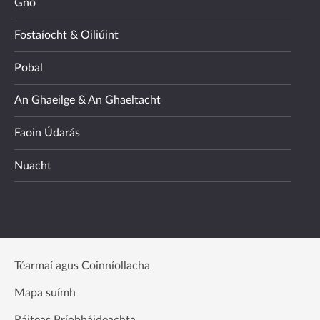
Gnó
Fostaíocht & Oiliúint
Pobal
An Ghaeilge & An Ghaeltacht
Faoin Údarás
Nuacht
Téarmaí agus Coinníollacha
Mapa suímh