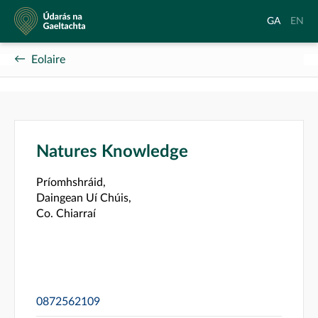
Údarás
Aistrigh
Chang
GA
EN
na
go
langu
Gaeltachta
Gaeilge
to
Eolaire
Englis
Natures Knowledge
Príomhshráid,
Daingean Uí Chúis,
Co. Chiarraí
0872562109