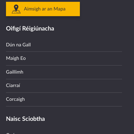
Aimsigh ar an Mapa
Oifigí Réigiúnacha
Dún na Gall
Maigh Eo
Gaillimh
Ciarraí
Corcaigh
Naisc Sciobtha