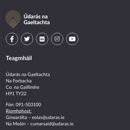
Údarás
na
Gaeltachta
Visit
Visit
Visit
Visit
Visit
us
us
us
us
us
Teagmháil
on
on
on
on
on
facebook
twitter
linkedin
instagram
youtube
Údarás na Gaeltachta
Na Forbacha
Co. na Gaillimhe
H91 TY22
Fón:
091-503100
Ríomhphost:
Ginearálta –
eolas@udaras.ie
Na Meáin –
cumarsaid@udaras.ie