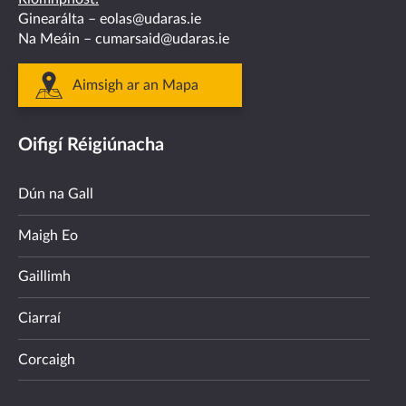
Ginearálta –
eolas@udaras.ie
Na Meáin –
cumarsaid@udaras.ie
Aimsigh ar an Mapa
Oifigí Réigiúnacha
Dún na Gall
Maigh Eo
Gaillimh
Ciarraí
Corcaigh