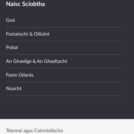
Naisc Sciobtha
Gnó
Fostaíocht & Oiliúint
Pobal
An Ghaeilge & An Ghaeltacht
Faoin Údarás
Nuacht
Téarmaí agus Coinníollacha