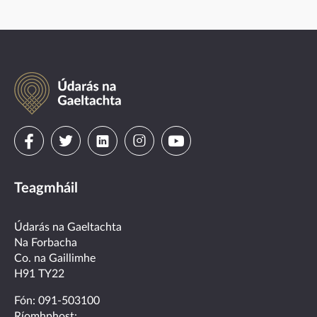
Údarás
na
Gaeltachta
Visit
Visit
Visit
Visit
Visit
us
us
us
us
us
Teagmháil
on
on
on
on
on
facebook
twitter
linkedin
instagram
youtube
Údarás na Gaeltachta
Na Forbacha
Co. na Gaillimhe
H91 TY22
Fón:
091-503100
Ríomhphost: