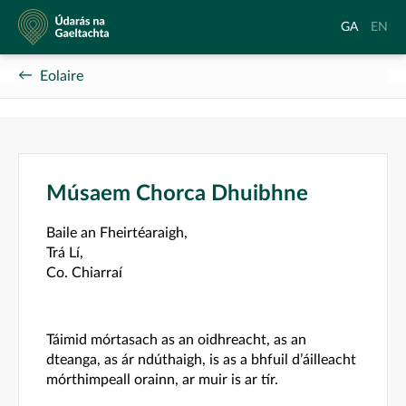
Údarás
Aistrigh
Chang
GA
EN
na
go
langu
Gaeltachta
Gaeilge
to
Eolaire
Englis
Músaem Chorca Dhuibhne
Baile an Fheirtéaraigh,
Trá Lí,
Co. Chiarraí
Táimid mórtasach as an oidhreacht, as an
dteanga, as ár ndúthaigh, is as a bhfuil d’áilleacht
mórthimpeall orainn, ar muir is ar tír.