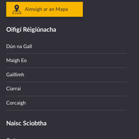
Aimsigh ar an Mapa
Oifigí Réigiúnacha
Dún na Gall
Maigh Eo
Gaillimh
Ciarraí
Corcaigh
Naisc Sciobtha