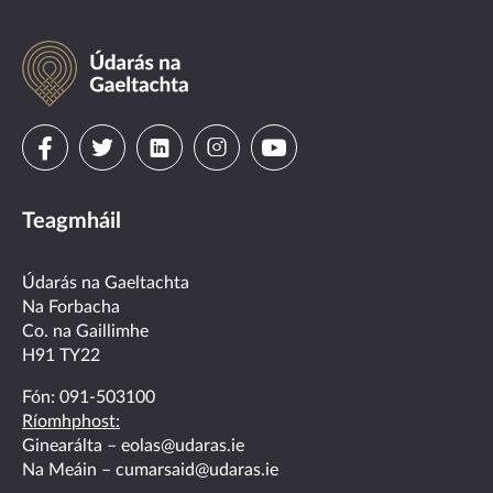
Údarás
na
Gaeltachta
Visit
Visit
Visit
Visit
Visit
us
us
us
us
us
Teagmháil
on
on
on
on
on
facebook
twitter
linkedin
instagram
youtube
Údarás na Gaeltachta
Na Forbacha
Co. na Gaillimhe
H91 TY22
Fón:
091-503100
Ríomhphost:
Ginearálta –
eolas@udaras.ie
Na Meáin –
cumarsaid@udaras.ie