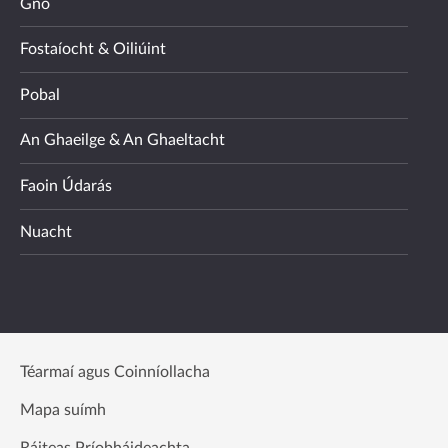
Gnó
Fostaíocht & Oiliúint
Pobal
An Ghaeilge & An Ghaeltacht
Faoin Údarás
Nuacht
Téarmaí agus Coinníollacha
Mapa suímh