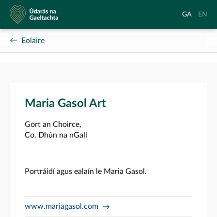
Údarás
Aistrigh
Chang
GA
EN
na
go
langu
Gaeltachta
Gaeilge
to
Eolaire
Englis
Maria Gasol Art
Gort an Choirce,
Co. Dhún na nGall
Portráidí agus ealaín le Maria Gasol.
www.mariagasol.com