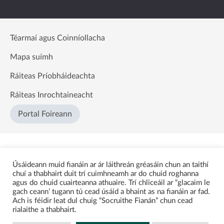
Téarmaí agus Coinníollacha
Mapa suímh
Ráiteas Príobháideachta
Ráiteas Inrochtaineacht
Portal Foireann
Úsáideann muid fianáin ar ár láithreán gréasáin chun an taithí
chuí a thabhairt duit trí cuimhneamh ar do chuid roghanna
agus do chuid cuairteanna athuaire. Trí chliceáil ar “glacaim le
gach ceann’ tugann tú cead úsáid a bhaint as na fianáin ar fad.
Ach is féidir leat dul chuig “Socruithe Fianán” chun cead
rialaithe a thabhairt.