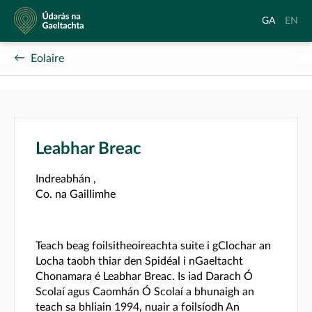
Údarás
Aistrigh
Chang
GA
EN
na
go
langu
Gaeltachta
Gaeilge
to
Eolaire
Englis
Leabhar Breac
Indreabhán ,
Co. na Gaillimhe
Teach beag foilsitheoireachta suite i gClochar an
Locha taobh thiar den Spidéal i nGaeltacht
Chonamara é Leabhar Breac. Is iad Darach Ó
Scolaí agus Caomhán Ó Scolaí a bhunaigh an
teach sa bhliain 1994, nuair a foilsíodh An