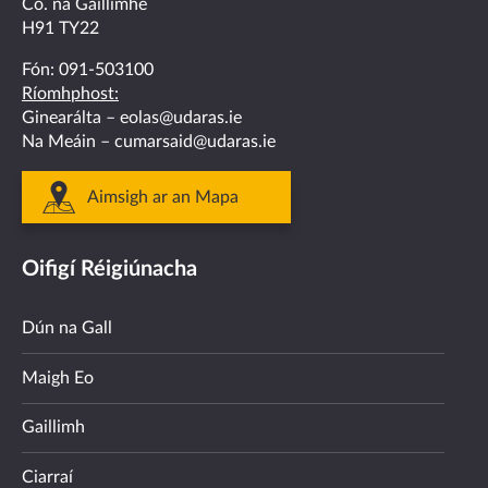
Co. na Gaillimhe
H91 TY22
Fón:
091-503100
Ríomhphost:
Ginearálta –
eolas@udaras.ie
Na Meáin –
cumarsaid@udaras.ie
Aimsigh ar an Mapa
Oifigí Réigiúnacha
Dún na Gall
Maigh Eo
Gaillimh
Ciarraí