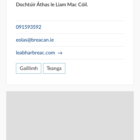
Dochtúir Áthas le Liam Mac Cóil.
091593592
eolas@breacan.ie
leabharbreac.com
Gaillimh
Teanga