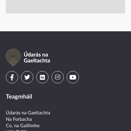
Údarás
na
Gaeltachta
Visit
Visit
Visit
Visit
Visit
us
us
us
us
us
Teagmháil
on
on
on
on
on
facebook
twitter
linkedin
instagram
youtube
Údarás na Gaeltachta
Na Forbacha
Co. na Gaillimhe