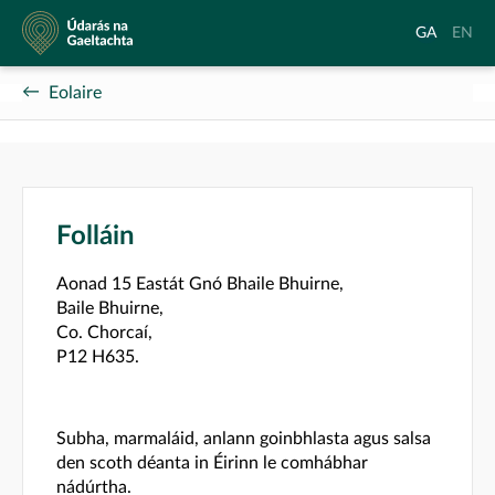
Údarás
Aistrigh
Chang
GA
EN
na
go
langu
Gaeltachta
Gaeilge
to
Eolaire
Englis
Folláin
Aonad 15 Eastát Gnó Bhaile Bhuirne,
Baile Bhuirne,
Co. Chorcaí,
P12 H635.
Subha, marmaláid, anlann goinbhlasta agus salsa
den scoth déanta in Éirinn le comhábhar
nádúrtha.