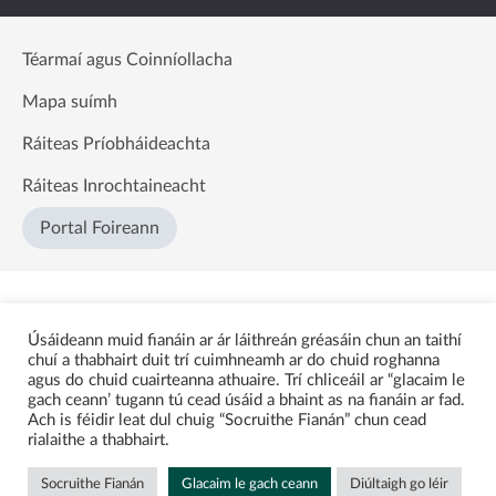
Téarmaí agus Coinníollacha
Mapa suímh
Ráiteas Príobháideachta
Ráiteas Inrochtaineacht
Portal Foireann
Úsáideann muid fianáin ar ár láithreán gréasáin chun an taithí
chuí a thabhairt duit trí cuimhneamh ar do chuid roghanna
agus do chuid cuairteanna athuaire. Trí chliceáil ar “glacaim le
gach ceann’ tugann tú cead úsáid a bhaint as na fianáin ar fad.
Ach is féidir leat dul chuig “Socruithe Fianán” chun cead
rialaithe a thabhairt.
Socruithe Fianán
Glacaim le gach ceann
Diúltaigh go léir