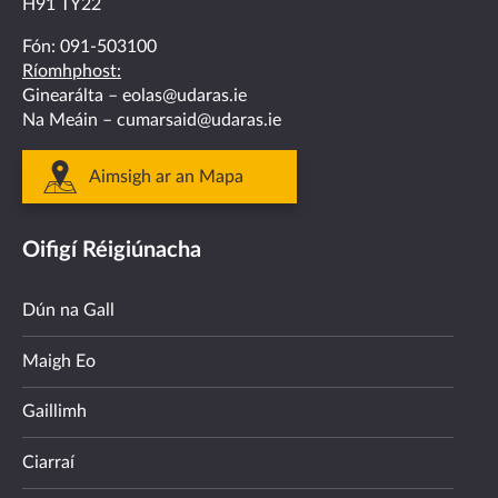
H91 TY22
Fón:
091-503100
Ríomhphost:
Ginearálta –
eolas@udaras.ie
Na Meáin –
cumarsaid@udaras.ie
Aimsigh ar an Mapa
Oifigí Réigiúnacha
Dún na Gall
Maigh Eo
Gaillimh
Ciarraí