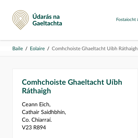
Údarás na Gaeltachta
Fostaíocht 
Baile
Eolaire
Comhchoiste Ghaeltacht Uíbh Ráthaigh
Comhchoiste Ghaeltacht Uíbh
Ráthaigh
Ceann Eich,
Cathair Saidhbhín,
Co. Chiarraí.
V23 R894