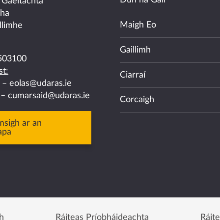
Dún na Gall
 Gaeltachta
cha
Maigh Eo
llimhe
Gaillimh
503100
t:
Ciarraí
a –
eolas@udaras.ie
 –
cumarsaid@udaras.ie
Corcaigh
msigh ar an
apa
h
Ráiteas Príobháideachta
Ráit