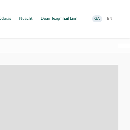
Údarás
Nuacht
Déan Teagmháil Linn
Aistrigh
Change
GA
EN
go
language
Gaeilge
to
English