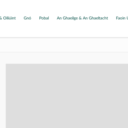
& Oiliúint
Gnó
Pobal
An Ghaeilge & An Ghaeltacht
Faoin 