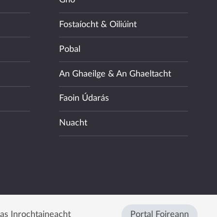
Gnó
Fostaíocht & Oiliúint
Pobal
An Ghaeilge & An Ghaeltacht
Faoin Údarás
Nuacht
eas Inrochtaineacht
Portal Foireann