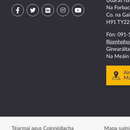
Údarás na
Visit
Visit
Visit
Visit
Visit
Na Forba
Co. na Gai
us
us
us
us
us
H91 TY22
on
on
on
on
on
Fón:
091-
Ríomhphos
facebook
twitter
linkedin
instagram
youtube
Ginearált
Na Meáin
Ai
M
Téarmaí agus Coinníollacha
Mapa suím