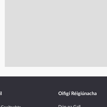
l
Oifigí Réigiúnacha