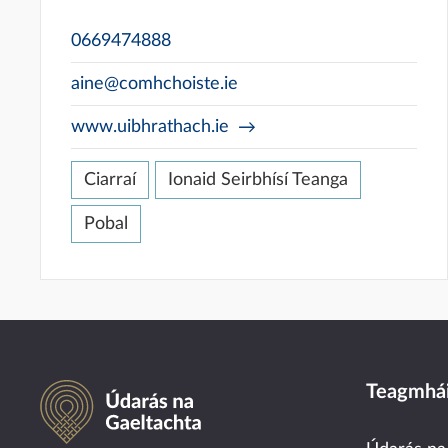
0669474888
aine@comhchoiste.ie
www.uibhrathach.ie
Ciarraí
Ionaid Seirbhísí Teanga
Pobal
Údarás na Gaeltachta
Teagmhái