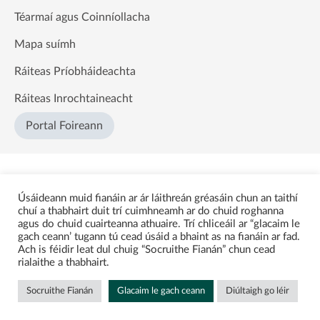
Téarmaí agus Coinníollacha
Mapa suímh
Ráiteas Príobháideachta
Ráiteas Inrochtaineacht
Portal Foireann
Úsáideann muid fianáin ar ár láithreán gréasáin chun an taithí
chuí a thabhairt duit trí cuimhneamh ar do chuid roghanna
agus do chuid cuairteanna athuaire. Trí chliceáil ar “glacaim le
gach ceann’ tugann tú cead úsáid a bhaint as na fianáin ar fad.
Ach is féidir leat dul chuig “Socruithe Fianán” chun cead
rialaithe a thabhairt.
Socruithe Fianán
Glacaim le gach ceann
Diúltaigh go léir