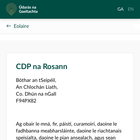
Údarás
Aistrigh
Chang
GA
EN
na
go
langu
Gaeltachta
Gaeilge
to
Eolaire
Englis
CDP na Rosann
Bóthar an tSeipéil,
An Chlochán Liath,
Co. Dhún na nGall
F94PX82
Ag obair le mná, fir, páistí, curamoirí, daoine le
fadhbanna meabharsláinte, daoine le riachtanais
speisialta, daoine le pian ansealach, agus sean