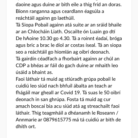
daoine agus duine ar bith eile a thig fríd an doras.
Bíonn ranganna agus ceardlann éagsúla a
reáchtáil againn go laethúil.
Tá Siopa Pobail againn atá suite ar an sráid bhaile
ar an Chlocháin Liath. Oscailte ón Luain go dtí
De hAoine 10.30 go 4.30. Tá a roinnt éadaí, bróga
agus bric a brac le díol ar costas íseal. Tá an siopa
seo a reáchtáil go hiomlán ag oibrí deonach.
Tá gairdín céadfach a fhorbairt againn ar chúl an
CDP a bhéas ar fáil do gach duine ar mhaith leo
úsáid a bhaint as.
Faoi láthair tá muid ag stiúradh grúpa pobail le
cuidiú leo siúd nach bhfuil ábalta an teach ar
fhágáil mar gheall ar Covid 19. Tá suas le 50 oibrí
deonach in san ghrúpa. Fosta tá muid ag cur
amach boscaí bia acu siúd atá ag streachailt faoi
láthair. Thig teagmháil a dhéanamh le Roseann /
Annmarie ar 0879615775 má tá cuidiú ar bith de
dhíth ort.