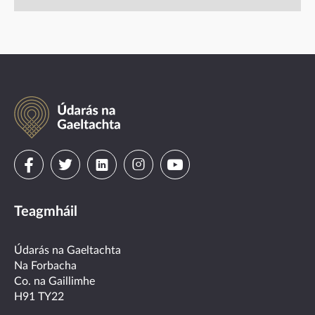
Údarás
na
Gaeltachta
Visit
Visit
Visit
Visit
Visit
us
us
us
us
us
Teagmháil
on
on
on
on
on
facebook
twitter
linkedin
instagram
youtube
Údarás na Gaeltachta
Na Forbacha
Co. na Gaillimhe
H91 TY22