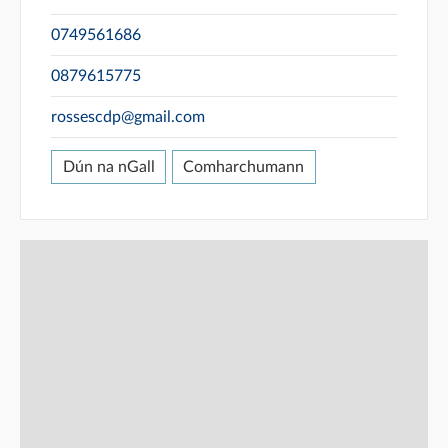
0749561686
0879615775
rossescdp@gmail.com
Dún na nGall
Comharchumann