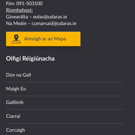
Fón:
091-503100
Ríomhphost:
Ginearálta –
eolas@udaras.ie
Na Meáin –
cumarsaid@udaras.ie
Aimsigh ar an Mapa
Oifigí Réigiúnacha
Dún na Gall
Maigh Eo
Gaillimh
Ciarraí
Corcaigh