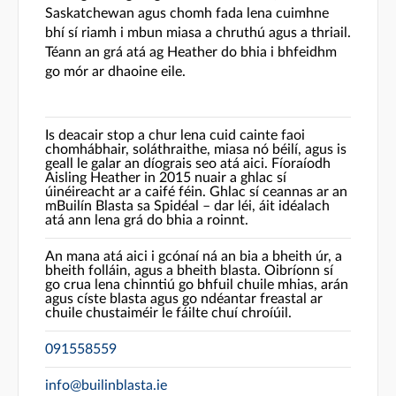
Saskatchewan agus chomh fada lena cuimhne
bhí sí riamh i mbun miasa a chruthú agus a thriail.
Téann an grá atá ag Heather do bhia i bhfeidhm
go mór ar dhaoine eile.
Is deacair stop a chur lena cuid cainte faoi
chomhábhair, soláthraithe, miasa nó béilí, agus is
geall le galar an díograis seo atá aici. Fíoraíodh
Aisling Heather in 2015 nuair a ghlac sí
úinéireacht ar a caifé féin. Ghlac sí ceannas ar an
mBuilín Blasta sa Spidéal – dar léi, áit idéalach
atá ann lena grá do bhia a roinnt.
An mana atá aici i gcónaí ná an bia a bheith úr, a
bheith folláin, agus a bheith blasta. Oibríonn sí
go crua lena chinntiú go bhfuil chuile mhias, arán
agus císte blasta agus go ndéantar freastal ar
chuile chustaiméir le fáilte chuí chroíúil.
091558559
info@builinblasta.ie