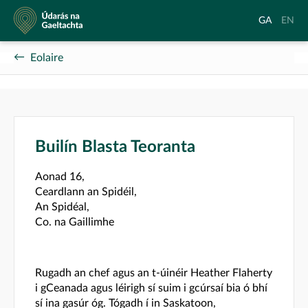
Údarás
Aistrigh
Chang
GA
EN
na
go
langu
Gaeltachta
Gaeilge
to
Eolaire
Englis
Builín Blasta Teoranta
Aonad 16,
Ceardlann an Spidéil,
An Spidéal,
Co. na Gaillimhe
Rugadh an chef agus an t-úinéir Heather Flaherty
i gCeanada agus léirigh sí suim i gcúrsaí bia ó bhí
sí ina gasúr óg. Tógadh í in Saskatoon,