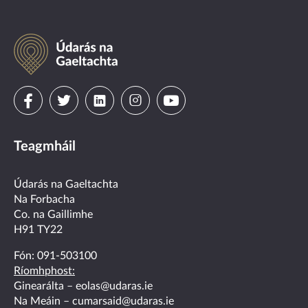
Údarás
na
Gaeltachta
Visit
Visit
Visit
Visit
Visit
us
us
us
us
us
Teagmháil
on
on
on
on
on
facebook
twitter
linkedin
instagram
youtube
Údarás na Gaeltachta
Na Forbacha
Co. na Gaillimhe
H91 TY22
Fón:
091-503100
Ríomhphost:
Ginearálta –
eolas@udaras.ie
Na Meáin –
cumarsaid@udaras.ie