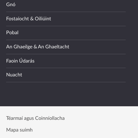
Gnó
Fostaíocht & Oiliúint
Pobal
An Ghaeilge & An Ghaeltacht
Faoin Údarás
Nuacht
Téarmaí agus Coinníollacha
Mapa suímh