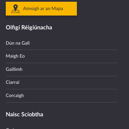
Aimsigh ar an Mapa
Oifigí Réigiúnacha
Dún na Gall
Maigh Eo
Gaillimh
Ciarraí
Corcaigh
Naisc Sciobtha