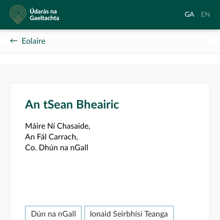
Údarás
Aistrigh
Chang
GA
EN
na
go
langu
Gaeltachta
Gaeilge
to
Eolaire
Englis
An tSean Bheairic
Máire Ní Chasaide,
An Fál Carrach,
Co. Dhún na nGall
Dún na nGall
Ionaid Seirbhísí Teanga