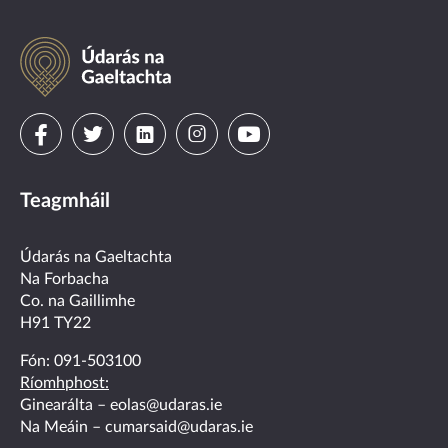
Údarás
na
Gaeltachta
Visit
Visit
Visit
Visit
Visit
us
us
us
us
us
Teagmháil
on
on
on
on
on
facebook
twitter
linkedin
instagram
youtube
Údarás na Gaeltachta
Na Forbacha
Co. na Gaillimhe
H91 TY22
Fón:
091-503100
Ríomhphost:
Ginearálta –
eolas@udaras.ie
Na Meáin –
cumarsaid@udaras.ie