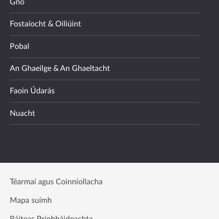
Gnó
Fostaíocht & Oiliúint
Pobal
An Ghaeilge & An Ghaeltacht
Faoin Údarás
Nuacht
Téarmaí agus Coinníollacha
Mapa suímh