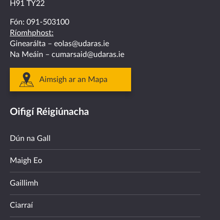
H91 TY22
Fón:
091-503100
Ríomhphost:
Ginearálta –
eolas@udaras.ie
Na Meáin –
cumarsaid@udaras.ie
Aimsigh ar an Mapa
Oifigí Réigiúnacha
Dún na Gall
Maigh Eo
Gaillimh
Ciarraí