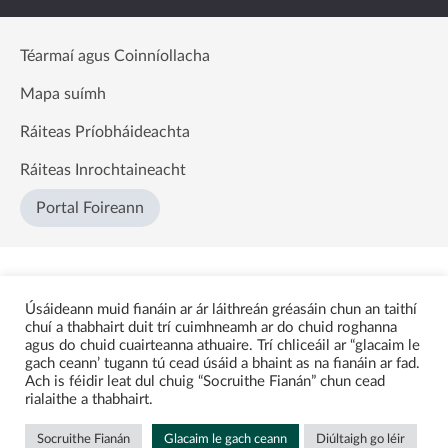
Téarmaí agus Coinníollacha
Mapa suímh
Ráiteas Príobháideachta
Ráiteas Inrochtaineacht
Portal Foireann
Úsáideann muid fianáin ar ár láithreán gréasáin chun an taithí
chuí a thabhairt duit trí cuimhneamh ar do chuid roghanna
agus do chuid cuairteanna athuaire. Trí chliceáil ar “glacaim le
gach ceann’ tugann tú cead úsáid a bhaint as na fianáin ar fad.
Ach is féidir leat dul chuig “Socruithe Fianán” chun cead
rialaithe a thabhairt.
Socruithe Fianán
Glacaim le gach ceann
Diúltaigh go léir