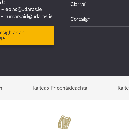
t:
Ciarraí
a –
eolas@udaras.ie
 –
cumarsaid@udaras.ie
Corcaigh
msigh ar an
apa
h
Ráiteas Príobháideachta
Ráit