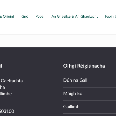
& Oiliúint
Gnó
Pobal
An Ghaeilge & An Ghaeltacht
Faoin 
l
Oifigí Réigiúnacha
Dún na Gall
 Gaeltachta
cha
Maigh Eo
llimhe
Gaillimh
503100