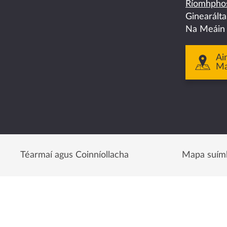
Ríomhphos
facebook
twitter
linkedin
instagram
youtube
Ginearált
Na Meáin
Ai
M
Téarmaí agus Coinníollacha
Mapa suím