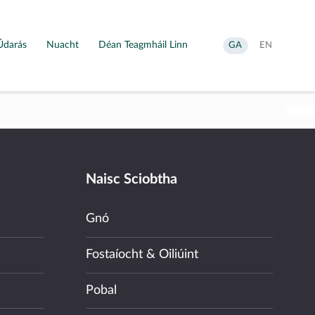
Údarás
Nuacht
Déan Teagmháil Linn
Aistrigh
Change
GA
EN
go
language
Gaeilge
to
English
Naisc Sciobtha
Gnó
Fostaíocht & Oiliúint
Pobal