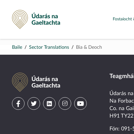
Údarás na Gaeltachta
Fostaíocht 
Baile
Sector Translations
Bia & Deoch
Údarás na Gaeltachta
Teagmhái
Údarás na
Visit
Visit
Visit
Visit
Visit
Na Forba
Co. na Gai
us
us
us
us
us
H91 TY22
on
on
on
on
on
Fón:
091-