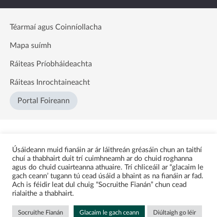
Téarmaí agus Coinníollacha
Mapa suímh
Ráiteas Príobháideachta
Ráiteas Inrochtaineacht
Portal Foireann
Úsáideann muid fianáin ar ár láithreán gréasáin chun an taithí
chuí a thabhairt duit trí cuimhneamh ar do chuid roghanna
agus do chuid cuairteanna athuaire. Trí chliceáil ar “glacaim le
gach ceann’ tugann tú cead úsáid a bhaint as na fianáin ar fad.
Ach is féidir leat dul chuig “Socruithe Fianán” chun cead
rialaithe a thabhairt.
Socruithe Fianán
Glacaim le gach ceann
Diúltaigh go léir