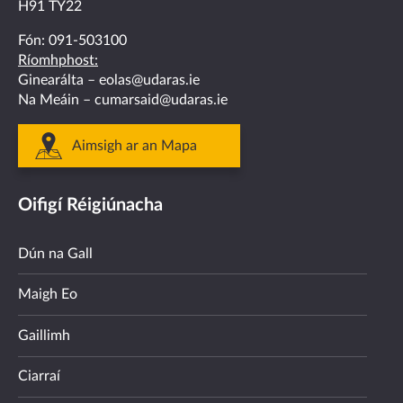
H91 TY22
Fón:
091-503100
Ríomhphost:
Ginearálta –
eolas@udaras.ie
Na Meáin –
cumarsaid@udaras.ie
Aimsigh ar an Mapa
Oifigí Réigiúnacha
Dún na Gall
Maigh Eo
Gaillimh
Ciarraí