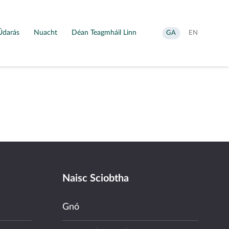
Údarás
Nuacht
Déan Teagmháil Linn
Aistrigh
Change
GA
EN
go
language
Gaeilge
to
English
Naisc Sciobtha
Gnó