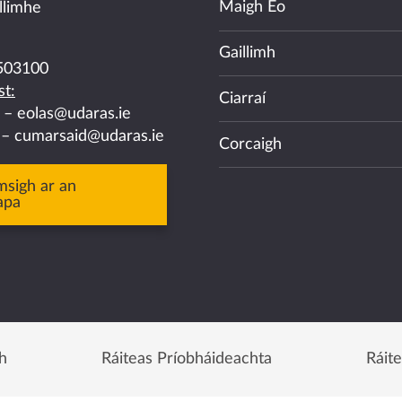
Maigh Eo
llimhe
Gaillimh
503100
t:
Ciarraí
a –
eolas@udaras.ie
 –
cumarsaid@udaras.ie
Corcaigh
msigh ar an
apa
h
Ráiteas Príobháideachta
Ráit