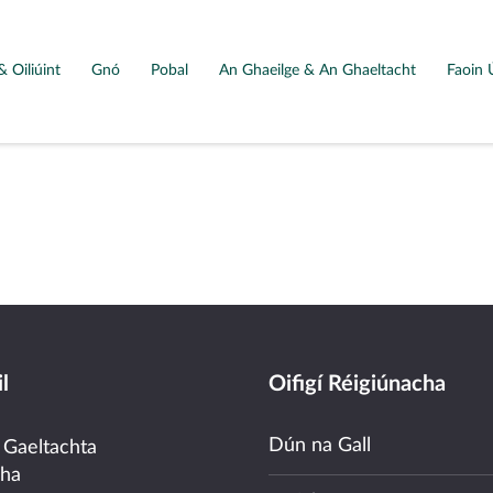
& Oiliúint
Gnó
Pobal
An Ghaeilge & An Ghaeltacht
Faoin 
l
Oifigí Réigiúnacha
Dún na Gall
 Gaeltachta
cha