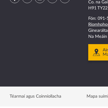
Co. na Gai
us
us
us
us
us
H91 TY22
on
on
on
on
on
Fón:
091-
Ríomhphos
facebook
twitter
linkedin
instagram
youtube
Ginearált
Na Meáin
Ai
M
Téarmaí agus Coinníollacha
Mapa suím