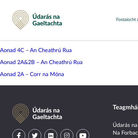
Údarás na Gaeltachta
Fostaíocht 
Aonad 4C – An Cheathrú Rua
Aonad 2A&2B – An Cheathrú Rua
Aonad 2A – Corr na Móna
Údarás na Gaeltachta
Teagmhái
Údarás na
Visit
Visit
Visit
Visit
Visit
Na Forba