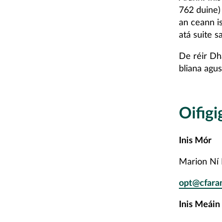
762 duine) 
an ceann is
atá suite sa
De réir Dh
bliana agus
Oifigi
Inis Mór
Marion Ní
opt@cfaran
Inis Meáin