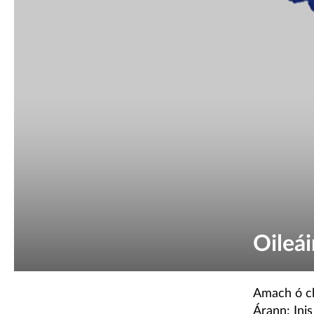
Oileá
Amach ó chó
Árann: Inis