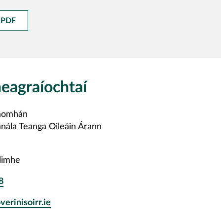
l PDF
eagraíochtaí
aomhán
anála Teanga Oileáin Árann
llimhe
8
verinisoirr.ie