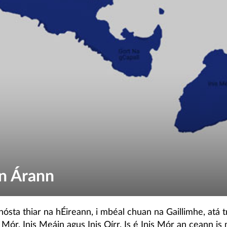
in Árann
sta thiar na hÉireann, i mbéal chuan na Gaillimhe, atá t
 Mór, Inis Meáin agus Inis Oírr. Is é Inis Mór an ceann i