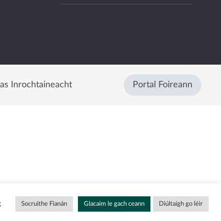
eas Inrochtaineacht
Portal Foireann
g
Socruithe Fianán
Glacaim le gach ceann
Diúltaigh go léir