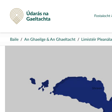
Údarás na Gaeltachta
Fostaíocht 
Baile
An Ghaeilge & An Ghaeltacht
Limistéir Pleanál