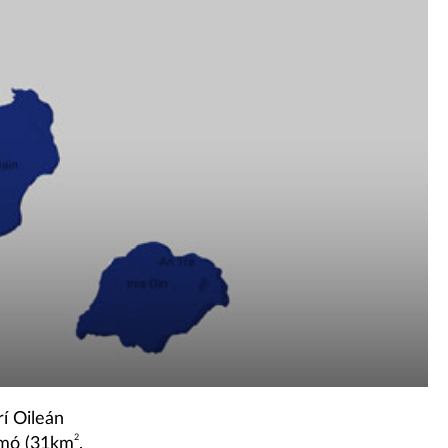
rí Oileán
2
s mó (31km
,