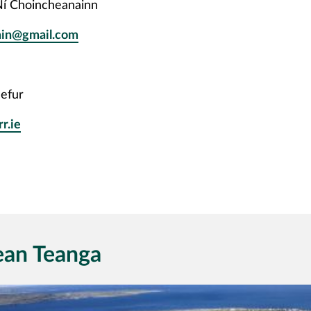
í Choincheanainn
ain@gmail.com
efur
r.ie
ean Teanga