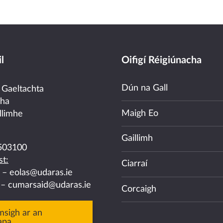
l
Oifigí Réigiúnacha
Dún na Gall
 Gaeltachta
cha
Maigh Eo
llimhe
Gaillimh
503100
t:
Ciarraí
a –
eolas@udaras.ie
 –
cumarsaid@udaras.ie
Corcaigh
msigh ar an
apa