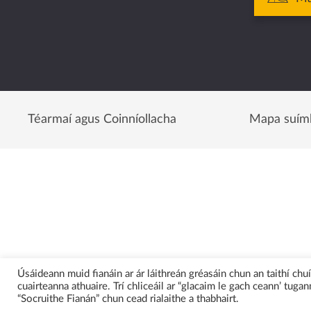
Téarmaí agus Coinníollacha
Mapa suím
Úsáideann muid fianáin ar ár láithreán gréasáin chun an taithí ch
cuairteanna athuaire. Trí chliceáil ar “glacaim le gach ceann’ tugann
“Socruithe Fianán” chun cead rialaithe a thabhairt.