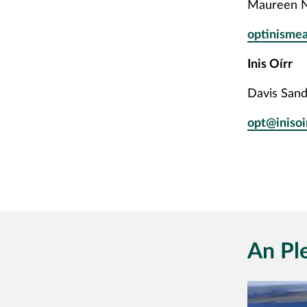
Maureen N
optinisme
Inis Oírr
Davis Sand
opt@inisoir
An Pl