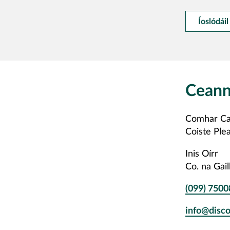
Íoslódái
Ceann
Comhar C
Coiste Ple
Inis Oírr
Co. na Gai
(099) 7500
info@disco