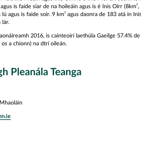
2
agus is faide siar de na hoileáin agus is é Inis Oírr (8km
,
2
 lú agus is faide soir. 9 km
agus daonra de 183 atá in Ini
 lár.
aonáireamh 2016, is cainteoirí laethúla Gaeilge 57.4% de
 os a chionn) na dtrí oileán.
gh Pleanála Teanga
 Mhaoláin
n.ie