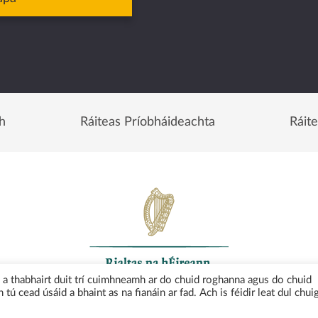
h
Ráiteas Príobháideachta
Ráit
uí a thabhairt duit trí cuimhneamh ar do chuid roghanna agus do chuid
 tú cead úsáid a bhaint as na fianáin ar fad. Ach is féidir leat dul chui