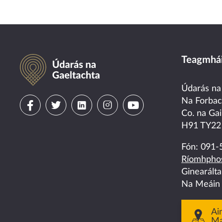
Údarás na Gaeltachta
Teagmhái
Údarás na
Visit
Visit
Visit
Visit
Visit
Na Forba
Co. na Gai
us
us
us
us
us
H91 TY22
on
on
on
on
on
Fón:
091-
Ríomhphos
facebook
twitter
linkedin
instagram
youtube
Ginearált
Na Meáin
Ai
M