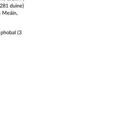
 281 duine)
s Meáin,
 phobal (3