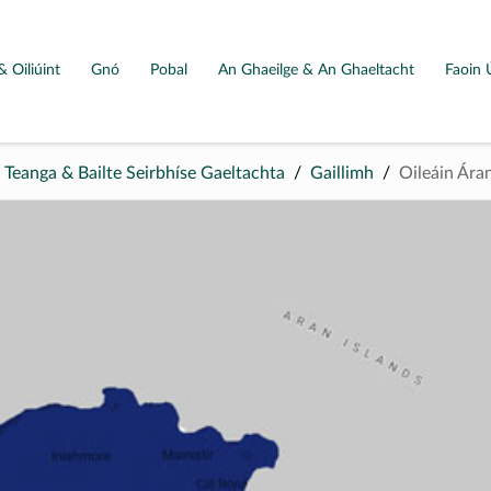
& Oiliúint
Gnó
Pobal
An Ghaeilge & An Ghaeltacht
Faoin 
a Teanga & Bailte Seirbhíse Gaeltachta
Gaillimh
Oileáin Ára