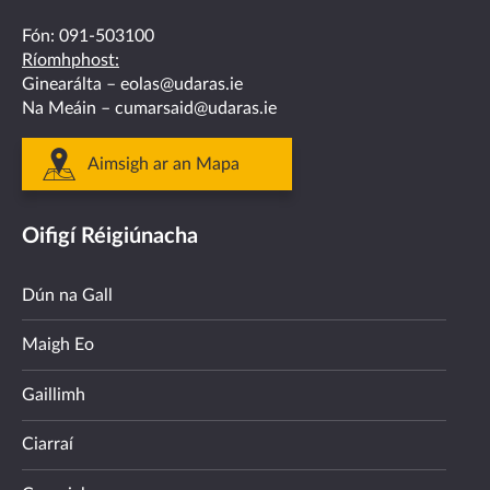
Fón:
091-503100
Ríomhphost:
Ginearálta –
eolas@udaras.ie
Na Meáin –
cumarsaid@udaras.ie
Aimsigh ar an Mapa
Oifigí Réigiúnacha
Dún na Gall
Maigh Eo
Gaillimh
Ciarraí