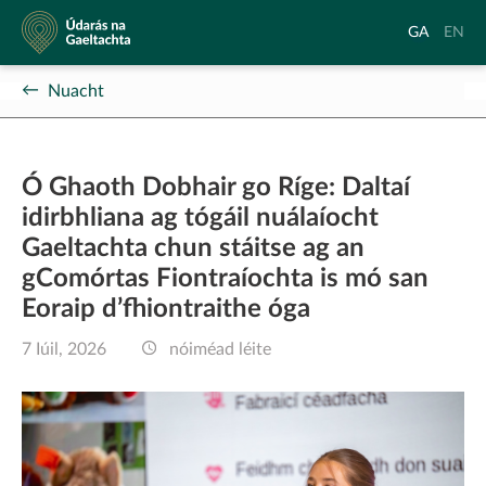
Údarás
Aistrigh
Chang
GA
EN
na
go
langu
Gaeltachta
Gaeilge
to
Nuacht
Englis
Ó Ghaoth Dobhair go Ríge: Daltaí
idirbhliana ag tógáil nuálaíocht
Gaeltachta chun stáitse ag an
gComórtas Fiontraíochta is mó san
Eoraip d’fhiontraithe óga
7 Iúil, 2026
nóiméad léite