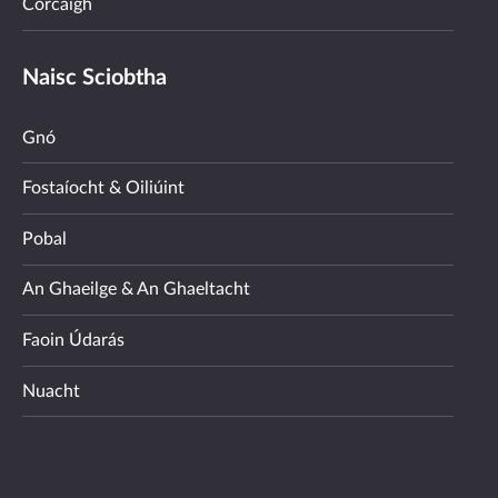
Corcaigh
Naisc Sciobtha
Gnó
Fostaíocht & Oiliúint
Pobal
An Ghaeilge & An Ghaeltacht
Faoin Údarás
Nuacht