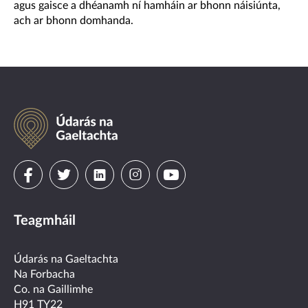
agus gaisce a dhéanamh ní hamháin ar bhonn náisiúnta,
ach ar bhonn domhanda.
Údarás
na
Gaeltachta
Visit
Visit
Visit
Visit
Visit
us
us
us
us
us
Teagmháil
on
on
on
on
on
facebook
twitter
linkedin
instagram
youtube
Údarás na Gaeltachta
Na Forbacha
Co. na Gaillimhe
H91 TY22