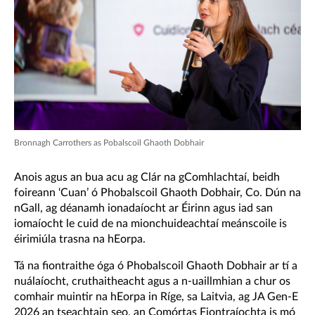
Bronnagh Carrothers as Pobalscoil Ghaoth Dobhair
Anois agus an bua acu ag Clár na gComhlachtaí, beidh
foireann ‘Cuan’ ó Phobalscoil Ghaoth Dobhair, Co. Dún na
nGall, ag déanamh ionadaíocht ar Éirinn agus iad san
iomaíocht le cuid de na mionchuideachtaí meánscoile is
éirimiúla trasna na hEorpa.
Tá na fiontraithe óga ó Phobalscoil Ghaoth Dobhair ar tí a
nuálaíocht, cruthaitheacht agus a n-uaillmhian a chur os
comhair muintir na hEorpa in Ríge, sa Laitvia, ag JA Gen-E
2026 an tseachtain seo, an Comórtas Fiontraíochta is mó