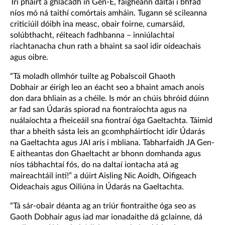
Trí pháirt a ghlacadh in Gen-E, faigheann daltaí i bhfad
níos mó ná taithí comórtais amháin. Tugann sé scileanna
criticiúil dóibh ina measc, obair foirne, cumarsáid,
solúbthacht, réiteach fadhbanna – inniúlachtaí
riachtanacha chun rath a bhaint sa saol idir oideachais
agus oibre.
“Tá moladh ollmhór tuilte ag Pobalscoil Ghaoth
Dobhair ar éirigh leo an éacht seo a bhaint amach anois
don dara bhliain as a chéile. Is mór an chúis bhróid dúinn
ar fad san Údarás spiorad na fiontraíochta agus na
nuálaíochta a fheiceáil sna fiontraí óga Gaeltachta. Táimid
thar a bheith sásta leis an gcomhpháirtíocht idir Údarás
na Gaeltachta agus JAI arís i mbliana. Tabharfaidh JA Gen-
E aitheantas don Ghaeltacht ar bhonn domhanda agus
níos tábhachtaí fós, do na daltaí iontacha atá ag
maireachtáil inti!” a dúirt Aisling Nic Aoidh, Oifigeach
Oideachais agus Oiliúna in Údarás na Gaeltachta.
“Tá sár-obair déanta ag an triúr fiontraithe óga seo as
Gaoth Dobhair agus iad mar ionadaithe dá gclainne, dá