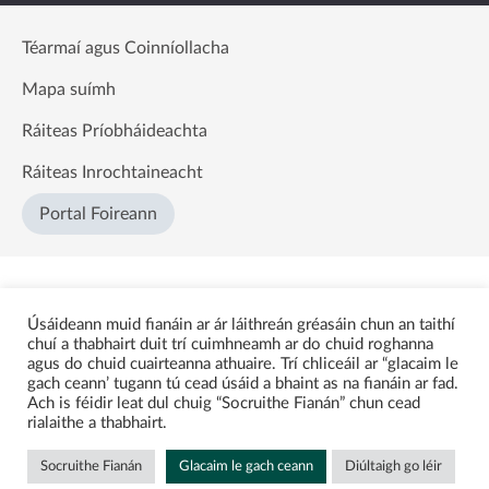
Téarmaí agus Coinníollacha
Mapa suímh
Ráiteas Príobháideachta
Ráiteas Inrochtaineacht
Portal Foireann
Úsáideann muid fianáin ar ár láithreán gréasáin chun an taithí
chuí a thabhairt duit trí cuimhneamh ar do chuid roghanna
agus do chuid cuairteanna athuaire. Trí chliceáil ar “glacaim le
gach ceann’ tugann tú cead úsáid a bhaint as na fianáin ar fad.
Ach is féidir leat dul chuig “Socruithe Fianán” chun cead
rialaithe a thabhairt.
Socruithe Fianán
Glacaim le gach ceann
Diúltaigh go léir