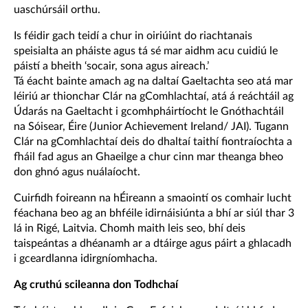
uaschúrsáil orthu.
Is féidir gach teidí a chur in oiriúint do riachtanais
speisialta an pháiste agus tá sé mar aidhm acu cuidiú le
páistí a bheith ‘socair, sona agus aireach.’
Tá éacht bainte amach ag na daltaí Gaeltachta seo atá mar
léiriú ar thionchar Clár na gComhlachtaí, atá á reáchtáil ag
Údarás na Gaeltacht i gcomhpháirtíocht le Gnóthachtáil
na Sóisear, Éire (Junior Achievement Ireland/ JAI). Tugann
Clár na gComhlachtaí deis do dhaltaí taithí fiontraíochta a
fháil fad agus an Ghaeilge a chur cinn mar theanga bheo
don ghnó agus nuálaíocht.
Cuirfidh foireann na hÉireann a smaointí os comhair lucht
féachana beo ag an bhféile idirnáisiúnta a bhí ar siúl thar 3
lá in Rigé, Laitvia. Chomh maith leis seo, bhí deis
taispeántas a dhéanamh ar a dtáirge agus páirt a ghlacadh
i gceardlanna idirgníomhacha.
Ag cruthú scileanna don Todhchaí