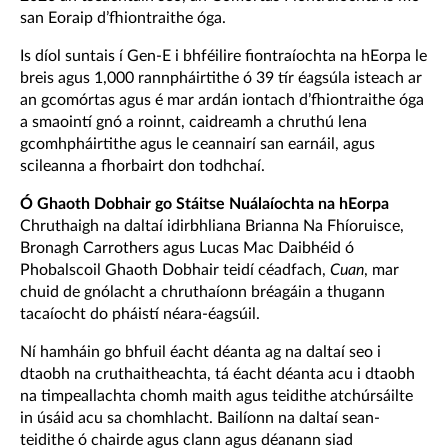
san Eoraip d’fhiontraithe óga.
Is díol suntais í Gen-E i bhféilire fiontraíochta na hEorpa le
breis agus 1,000 rannpháirtithe ó 39 tír éagsúla isteach ar
an gcomórtas agus é mar ardán iontach d’fhiontraithe óga
a smaointí gnó a roinnt, caidreamh a chruthú lena
gcomhpháirtithe agus le ceannairí san earnáil, agus
scileanna a fhorbairt don todhchaí.
Ó Ghaoth Dobhair go Stáitse Nuálaíochta na hEorpa
Chruthaigh na daltaí idirbhliana Brianna Na Fhíoruisce,
Bronagh Carrothers agus Lucas Mac Daibhéid ó
Phobalscoil Ghaoth Dobhair teidí céadfach,
Cuan
, mar
chuid de gnólacht a chruthaíonn bréagáin a thugann
tacaíocht do pháistí néara-éagsúil.
Ní hamháin go bhfuil éacht déanta ag na daltaí seo i
dtaobh na cruthaitheachta, tá éacht déanta acu i dtaobh
na timpeallachta chomh maith agus teidithe atchúrsáilte
in úsáid acu sa chomhlacht. Bailíonn na daltaí sean-
teidithe ó chairde agus clann agus déanann siad