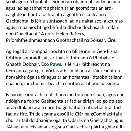
scoil agus dá bpobal. Léiríonn an obair a bhí ar bonn acu
agus iad ag tabhairt aghaidh ar an gcomórtas an ard-
caighdeán fiontraíochta atá á gcothú i scoileanna
Gaeltachta. Is léiriú suntasach iad na daltaí seo, a gcumas
agus a nualáíocht, go bhfuil todhchaí dóchasach i ndán
don Ghaeltacht.” A dúirt Helen Raftery,
Príomhfheidhmeannach Gnóthachtáil na Sóisear, Éire.
Ag tógáil ar rannpháirtíochta na hÉireann in Gen-E sna
hAithne anuraidh, áit ar thaistil foireann ó Phobalscoil
Ghaoth Dobhair,
Eco Paws
, is léiriú í láithreacht na
hÉireann ag an gcomórtas arís i mbliana ar láidreacht na
fionraithe óga sa tír agus ar an tiomantas i dtaobh tallann
nuálach, ionchuimsitheach a chothú ar bhonn náisiúnta.
Is fianaise iontach í dul chun cinn foireann Cuan, agus dar
ndóigh na foirne Gaeltachta ar fad ar éirigh leo go dtí seo,
ar an dtalann atá á chruthú go háitiúil i nGaeltachtaí fud
fad na tíre. Trí deiseanna cosúil le Clár na gComhlachtai a
chur ar fáil do dhaoine óga, tá Údarás na Gaeltachta agus
JAI ag tacú leis an aos óg sna Gaeltachtaí páirt a ghlacadh