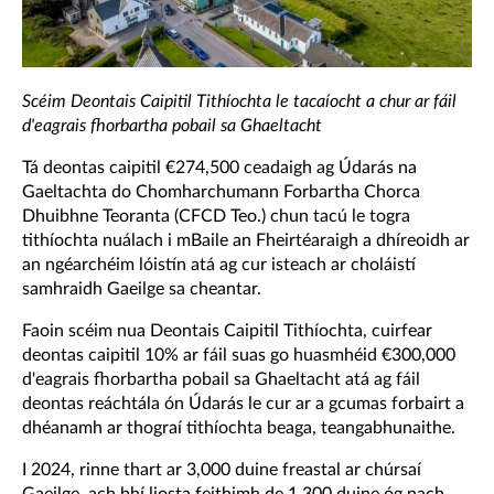
Scéim Deontais Caipitil Tithíochta le tacaíocht a chur ar fáil
d'eagrais fhorbartha pobail sa Ghaeltacht
Tá deontas caipitil €274,500 ceadaigh ag Údarás na
Gaeltachta do Chomharchumann Forbartha Chorca
Dhuibhne Teoranta (CFCD Teo.) chun tacú le togra
tithíochta nuálach i mBaile an Fheirtéaraigh a dhíreoidh ar
an ngéarchéim lóistín atá ag cur isteach ar choláistí
samhraidh Gaeilge sa cheantar.
Faoin scéim nua Deontais Caipitil Tithíochta, cuirfear
deontas caipitil 10% ar fáil suas go huasmhéid €300,000
d'eagrais fhorbartha pobail sa Ghaeltacht atá ag fáil
deontas reáchtála ón Údarás le cur ar a gcumas forbairt a
dhéanamh ar thograí tithíochta beaga, teangabhunaithe.
I 2024, rinne thart ar 3,000 duine freastal ar chúrsaí