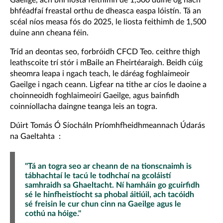
Gaeilge, ach bhí liosta feithimh de 1,300 duine óg nach
bhféadfaí freastal orthu de dheasca easpa lóistín. Tá an
scéal níos measa fós do 2025, le liosta feithimh de 1,500
duine ann cheana féin.
Tríd an deontas seo, forbróidh CFCD Teo. ceithre thigh
leathscoite trí stór i mBaile an Fheirtéaraigh. Beidh cúig
sheomra leapa i ngach teach, le dáréag foghlaimeoir
Gaeilge i ngach ceann. Ligfear na tithe ar cíos le daoine a
choinneoidh foghlaimeoirí Gaeilge, agus bainfidh
coinníollacha daingne teanga leis an togra.
Dúirt
Tomás Ó SíocháIn Príomhfheidhmeannach Údarás
na Gaeltahta :
"Tá an togra seo ar cheann de na tionscnaimh is
tábhachtaí le tacú le todhchaí na gcoláistí
samhraidh sa Ghaeltacht. Ní hamháin go gcuirfidh
sé le hinfheistíocht sa phobal áitiúil, ach tacóidh
sé freisin le cur chun cinn na Gaeilge agus le
cothú na hóige."