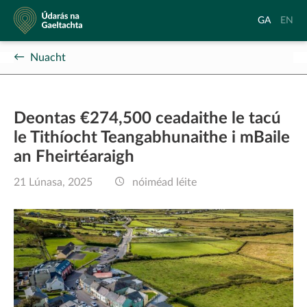
Údarás
Aistrigh
Chang
GA
EN
na
go
langu
Gaeltachta
Gaeilge
to
Nuacht
Englis
Deontas €274,500 ceadaithe le tacú
le Tithíocht Teangabhunaithe i mBaile
an Fheirtéaraigh
21 Lúnasa, 2025
nóiméad léite