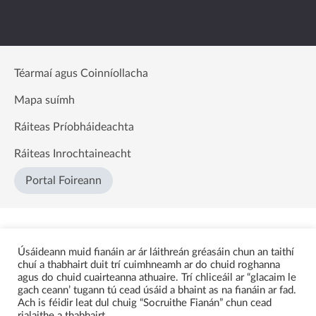
Téarmaí agus Coinníollacha
Mapa suímh
Ráiteas Príobháideachta
Ráiteas Inrochtaineacht
Portal Foireann
Úsáideann muid fianáin ar ár láithreán gréasáin chun an taithí
chuí a thabhairt duit trí cuimhneamh ar do chuid roghanna
agus do chuid cuairteanna athuaire. Trí chliceáil ar “glacaim le
gach ceann’ tugann tú cead úsáid a bhaint as na fianáin ar fad.
Ach is féidir leat dul chuig “Socruithe Fianán” chun cead
rialaithe a thabhairt.