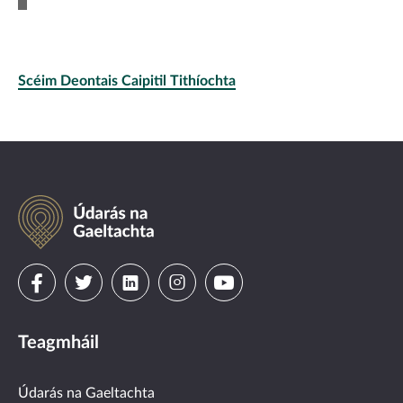
Scéim Deontais Caipitil Tithíochta
Údarás
na
Gaeltachta
Visit
Visit
Visit
Visit
Visit
us
us
us
us
us
Teagmháil
on
on
on
on
on
facebook
twitter
linkedin
instagram
youtube
Údarás na Gaeltachta