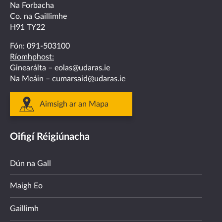
Na Forbacha
Co. na Gaillimhe
H91 TY22
Fón:
091-503100
Ríomhphost:
Ginearálta –
eolas@udaras.ie
Na Meáin –
cumarsaid@udaras.ie
Aimsigh ar an Mapa
Oifigí Réigiúnacha
Dún na Gall
Maigh Eo
Gaillimh