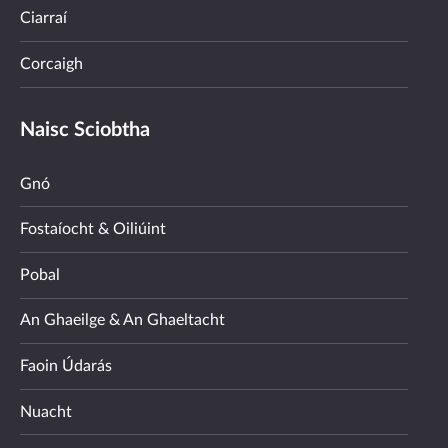
Ciarraí
Corcaigh
Naisc Sciobtha
Gnó
Fostaíocht & Oiliúint
Pobal
An Ghaeilge & An Ghaeltacht
Faoin Údarás
Nuacht