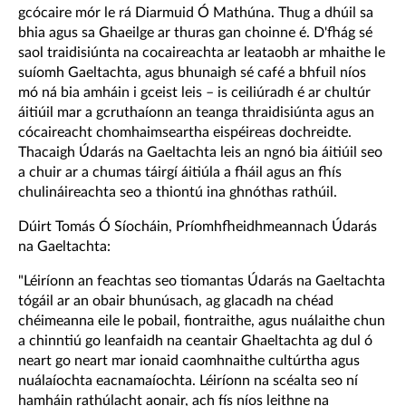
gcócaire mór le rá Diarmuid Ó Mathúna. Thug a dhúil sa
bhia agus sa Ghaeilge ar thuras gan choinne é. D'fhág sé
saol traidisiúnta na cocaireachta ar leataobh ar mhaithe le
suíomh Gaeltachta, agus bhunaigh sé café a bhfuil níos
mó ná bia amháin i gceist leis – is ceiliúradh é ar chultúr
áitiúil mar a gcruthaíonn an teanga thraidisiúnta agus an
cócaireacht chomhaimseartha eispéireas dochreidte.
Thacaigh Údarás na Gaeltachta leis an ngnó bia áitiúil seo
a chuir ar a chumas táirgí áitiúla a fháil agus an fhís
chulináireachta seo a thiontú ina ghnóthas rathúil.
Dúirt Tomás Ó Síocháin, Príomhfheidhmeannach Údarás
na Gaeltachta:
"Léiríonn an feachtas seo tiomantas Údarás na Gaeltachta
tógáil ar an obair bhunúsach, ag glacadh na chéad
chéimeanna eile le pobail, fiontraithe, agus nuálaithe chun
a chinntiú go leanfaidh na ceantair Ghaeltachta ag dul ó
neart go neart mar ionaid caomhnaithe cultúrtha agus
nuálaíochta eacnamaíochta. Léiríonn na scéalta seo ní
hamháin rathúlacht aonair, ach fís níos leithne na