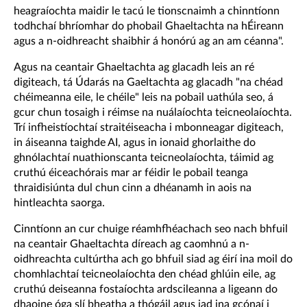
heagraíochta maidir le tacú le tionscnaimh a chinntíonn
todhchaí bhríomhar do phobail Ghaeltachta na hÉireann
agus a n-oidhreacht shaibhir á honórú ag an am céanna".
Agus na ceantair Ghaeltachta ag glacadh leis an ré
digiteach, tá Údarás na Gaeltachta ag glacadh "na chéad
chéimeanna eile, le chéile" leis na pobail uathúla seo, á
gcur chun tosaigh i réimse na nuálaíochta teicneolaíochta.
Trí infheistíochtaí straitéiseacha i mbonneagar digiteach,
in áiseanna taighde AI, agus in ionaid ghorlaithe do
ghnólachtaí nuathionscanta teicneolaíochta, táimid ag
cruthú éiceachórais mar ar féidir le pobail teanga
thraidisiúnta dul chun cinn a dhéanamh in aois na
hintleachta saorga.
Cinntíonn an cur chuige réamhfhéachach seo nach bhfuil
na ceantair Ghaeltachta díreach ag caomhnú a n-
oidhreachta cultúrtha ach go bhfuil siad ag éirí ina moil do
chomhlachtaí teicneolaíochta den chéad ghlúin eile, ag
cruthú deiseanna fostaíochta ardscileanna a ligeann do
dhaoine óga slí bheatha a thógáil agus iad ina gcónaí i