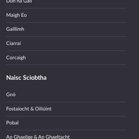
Dún na Gall
Maigh Eo
Gaillimh
Ciarraí
Corcaigh
Naisc Sciobtha
Gnó
Fostaíocht & Oiliúint
Pobal
An Ghaeilge & An Ghaeltacht