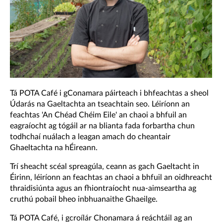
Tá POTA Café i gConamara páirteach i bhfeachtas a sheol
Údarás na Gaeltachta an tseachtain seo. Léiríonn an
feachtas 'An Chéad Chéim Eile' an chaoi a bhfuil an
eagraíocht ag tógáil ar na blianta fada forbartha chun
todhchaí nuálach a leagan amach do cheantair
Ghaeltachta na hÉireann.
Trí sheacht scéal spreagúla, ceann as gach Gaeltacht in
Éirinn, léiríonn an feachtas an chaoi a bhfuil an oidhreacht
thraidisiúnta agus an fhiontraíocht nua-aimseartha ag
cruthú pobail bheo inbhuanaithe Ghaeilge.
Tá POTA Café, i gcroílár Chonamara á reáchtáil ag an