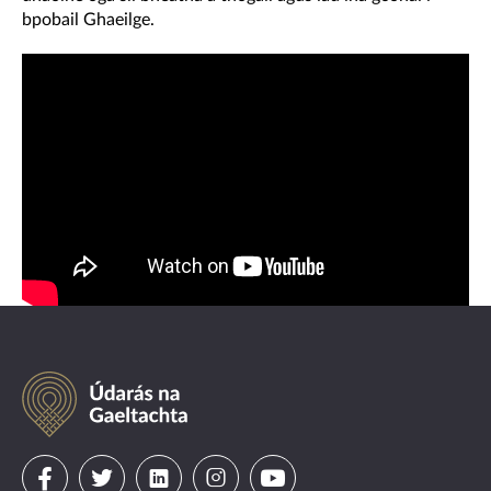
bpobail Ghaeilge.
Údarás
na
Gaeltachta
Visit
Visit
Visit
Visit
Visit