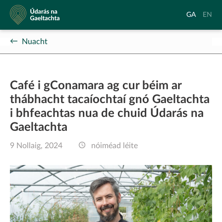
Údarás
Aistrigh
Chang
GA
EN
na
go
langu
Gaeltachta
Gaeilge
to
Nuacht
Englis
Café i gConamara ag cur béim ar
thábhacht tacaíochtaí gnó Gaeltachta
i bhfeachtas nua de chuid Údarás na
Gaeltachta
9 Nollaig, 2024
nóiméad léite