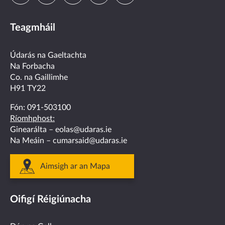
us
us
us
us
us
Teagmháil
on
on
on
on
on
facebook
twitter
linkedin
instagram
youtube
Údarás na Gaeltachta
Na Forbacha
Co. na Gaillimhe
H91 TY22
Fón:
091-503100
Ríomhphost:
Ginearálta –
eolas@udaras.ie
Na Meáin –
cumarsaid@udaras.ie
Aimsigh ar an Mapa
Oifigí Réigiúnacha