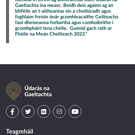
Gaeltachta ina measc. Beidh deis againn ag an
bhFéile an t-aitheantas sin a cheiliúradh agus
foghlaim freisin ónár gcomhleacaithe Ceilteacha
faoi dheiseanna forbartha agus comhoibrithe i
gcomhpháirt lena chéile. Guímid gach rath ar
Fhéile na Meán Cheilteach 2023.”
Údarás
na
Gaeltachta
Visit
Visit
Visit
Visit
Visit
us
us
us
us
us
Teagmháil