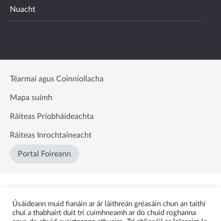
Nuacht
Téarmaí agus Coinníollacha
Mapa suímh
Ráiteas Príobháideachta
Ráiteas Inrochtaineacht
Portal Foireann
Úsáideann muid fianáin ar ár láithreán gréasáin chun an taithí
chuí a thabhairt duit trí cuimhneamh ar do chuid roghanna