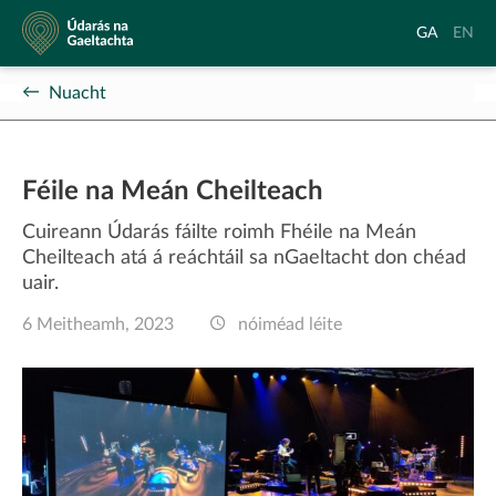
Údarás
Aistrigh
Chang
GA
EN
na
go
langu
Gaeltachta
Gaeilge
to
Nuacht
Englis
Féile na Meán Cheilteach
Cuireann Údarás fáilte roimh Fhéile na Meán
Cheilteach atá á reáchtáil sa nGaeltacht don chéad
uair.
6 Meitheamh, 2023
nóiméad léite