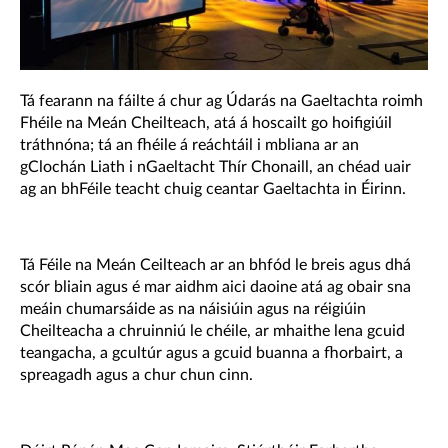
Tá fearann na fáilte á chur ag Údarás na Gaeltachta roimh
Fhéile na Meán Cheilteach, atá á hoscailt go hoifigiúil
tráthnóna; tá an fhéile á reáchtáil i mbliana ar an
gClochán Liath i nGaeltacht Thír Chonaill, an chéad uair
ag an bhFéile teacht chuig ceantar Gaeltachta in Éirinn.
Tá Féile na Meán Ceilteach ar an bhfód le breis agus dhá
scór bliain agus é mar aidhm aici daoine atá ag obair sna
meáin chumarsáide as na náisiúin agus na réigiúin
Cheilteacha a chruinniú le chéile, ar mhaithe lena gcuid
teangacha, a gcultúr agus a gcuid buanna a fhorbairt, a
spreagadh agus a chur chun cinn.