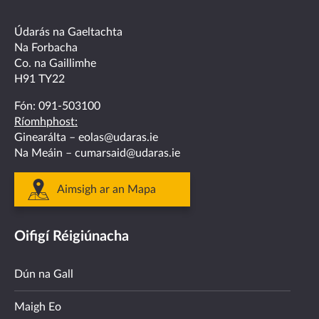
on
on
on
on
on
facebook
twitter
linkedin
instagram
youtube
Údarás na Gaeltachta
Na Forbacha
Co. na Gaillimhe
H91 TY22
Fón:
091-503100
Ríomhphost:
Ginearálta –
eolas@udaras.ie
Na Meáin –
cumarsaid@udaras.ie
Aimsigh ar an Mapa
Oifigí Réigiúnacha
Dún na Gall
Maigh Eo