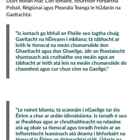
Dúirt Rónán Mac Con Iomaire, Stiúrthóir Forbartha
Pobail, Réigiúnaí agus Pleanála Teanga le hÚdarás na
Gaeltachta:
“Is iontach go bhfuil an Fhéile seo tagtha chuig
Gaeltacht na hÉireann i mbliana; tá tábhacht ar
leith le tionscal na meán chumarsáide don
Ghaeltacht agus don Ghaeilge, idir an fhostaíocht
shuntasach atá cruthaithe sna meáin agus an
tábhacht ar leith atá leis na meáin chumarsáide do
chaomhnú agus cur chun cinn na Gaeilge.”
“Le roinnt blianta, tá scannáin i nGaeilge tar éis
Éirinn a chur ar ardán idirnáisiúnta. Is toradh é seo
ar fheabhas agus ar chruthaitheacht na ndaoine
atá ag obair sa tionscal agus toradh freisin ar an
infheistíocht leanúnach atá déanta i bhforbairt na
tionscal in Éirinn ag áisíneachtaí stáit, Údarás na